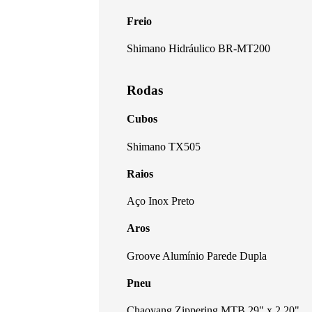
Freio
Shimano Hidráulico BR-MT200
Rodas
Cubos
Shimano TX505
Raios
Aço Inox Preto
Aros
Groove Alumínio Parede Dupla
Pneu
Chaoyang Zippering MTB 29" x 2.20"