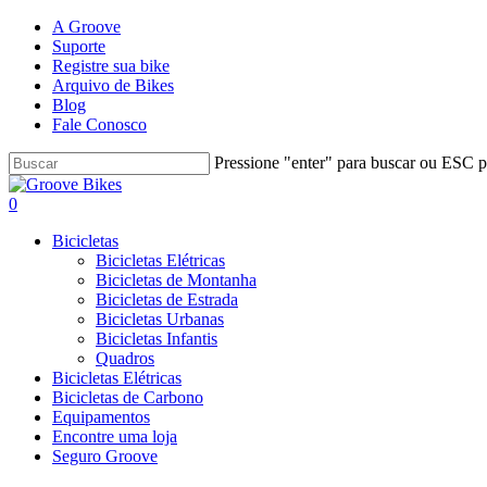
Skip
A Groove
to
Suporte
main
Registre sua bike
content
Arquivo de Bikes
Blog
Fale Conosco
Pressione "enter" para buscar ou ESC pa
Close
Search
Buscar..
account
0
Menu
Bicicletas
Bicicletas Elétricas
Bicicletas de Montanha
Bicicletas de Estrada
Bicicletas Urbanas
Bicicletas Infantis
Quadros
Bicicletas Elétricas
Bicicletas de Carbono
Equipamentos
Encontre uma loja
Seguro Groove