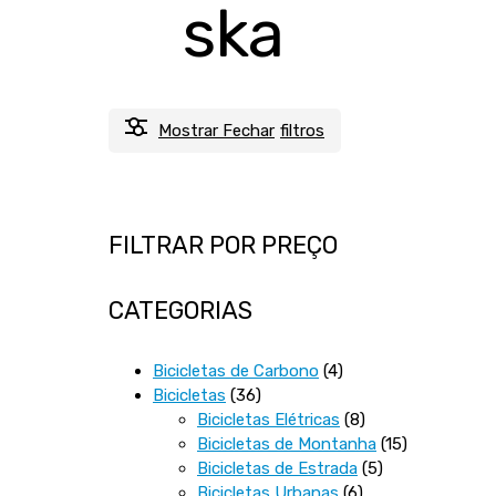
ska
Mostrar
Fechar
filtros
FILTRAR POR PREÇO
CATEGORIAS
4
Bicicletas de Carbono
4
36
produtos
Bicicletas
36
produtos
8
Bicicletas Elétricas
8
produtos
15
Bicicletas de Montanha
15
5
produtos
Bicicletas de Estrada
5
6
produtos
Bicicletas Urbanas
6