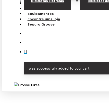
Bicicletas Elétricas
Bicicletas 
Bicicletas Elétricas
Bicicletas de Carbono
Equipamentos
Encontre uma loja
Seguro Groove
Buscar..
account
was successfully added to your cart.
Pressione "enter" para buscar ou ESC para sair