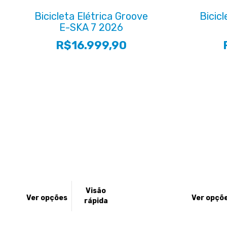
As
As
Bicicleta Elétrica Groove
Bicicl
opções
opções
E-SKA 7 2026
podem
podem
R$
16.999,90
ser
ser
escolhidas
escolhidas
na
na
página
página
do
do
produto
produto
Este
Este
Visão
produto
produto
Ver opções
Ver opçõ
rápida
tem
tem
várias
várias