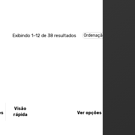
Exibindo 1–12 de 38 resultados
Este
Visão
Visão
produto
es
Ver opções
rápida
rápida
tem
várias
variantes.