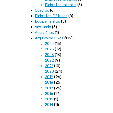
6
produtos
Bicicletas Infantis
6
6
produtos
Quadros
6
produtos
8
Bicicletas Elétricas
8
5
produtos
Equipamentos
5
5
produtos
Vestuário
5
produtos
1
Acessórios
1
produto
192
Arquivo de Bikes
192
15
produtos
2024
15
produtos
12
2025
12
produtos
13
2023
13
9
produtos
2022
9
produtos
10
2021
10
produtos
24
2020
24
26
produtos
2019
26
produtos
25
2018
25
produtos
26
2017
26
17
produtos
2016
17
1
produtos
2015
1
produto
15
2014
15
produtos