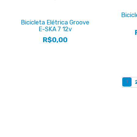
variantes.
As
Bicic
opções
Bicicleta Elétrica Groove
podem
E-SKA 7 12v
ser
escolhidas
R$
0,00
na
página
do
produto
1