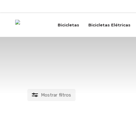
Skip
to
main
content
Bicicletas
Bicicletas Elétricas
Riff 70
Mostrar
filtros
PREÇO