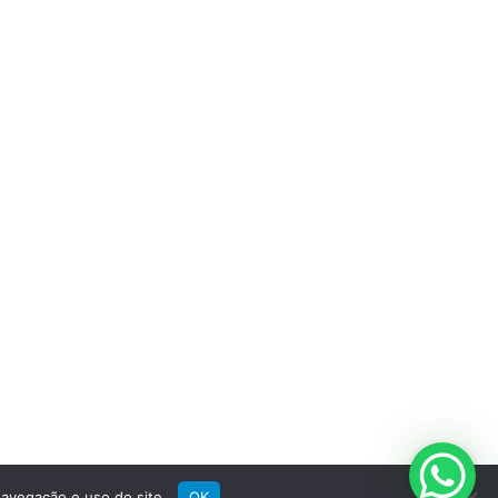
Suporte
Registre sua bike
Garantia
Downloads
Privacidade
Termos e condições
Fale Conosco
avegação e uso do site.
OK