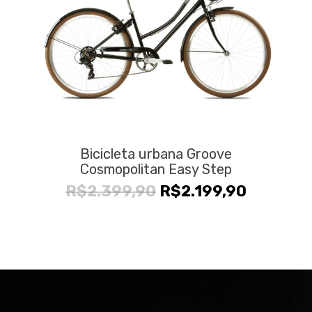
Bicicleta urbana Groove
Cosmopolitan Easy Step
O
O
R$
2.399,90
R$
2.199,90
preço
preço
original
atual
era:
é:
R$2.399,90.
R$2.199