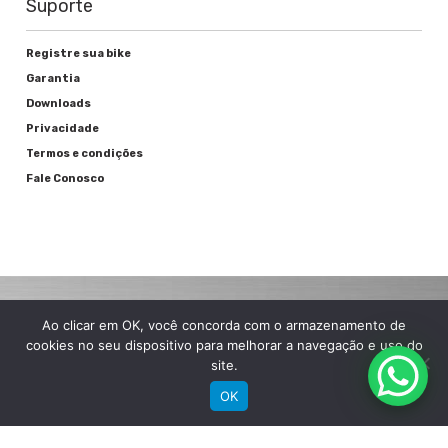
Suporte
Registre sua bike
Garantia
Downloads
Privacidade
Termos e condições
Fale Conosco
Ao clicar em OK, você concorda com o armazenamento de
RECEBA NOSSAS NOVIDADES POR E-MAIL
cookies no seu dispositivo para melhorar a navegação e uso do
site.
OK