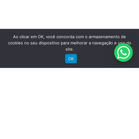
Saiba mais
Ao clicar em OK, você concorda com o armazenamento de
cookies no seu dispositivo para melhorar a navegação e uso do
site.
OK
Comprar
Bicicletas Elétricas
Bicicletas de Montanha
Bicicletas de Estrada
Bicicletas Urbanas
Bicicletas Infantis
Institucional