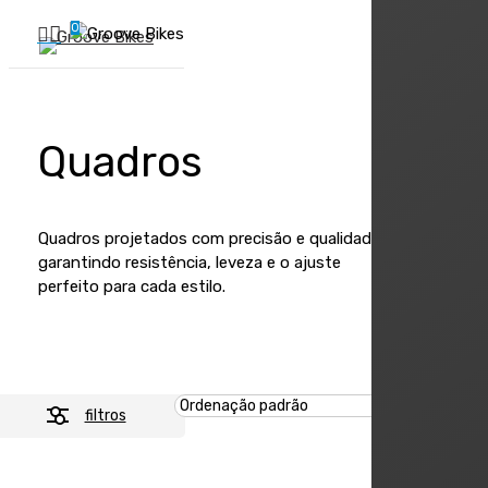
Skip
0
Buscar..
to
account
Menu
main
content
Quadros
Quadros projetados com precisão e qualidade,
garantindo resistência, leveza e o ajuste
perfeito para cada estilo.
filtros