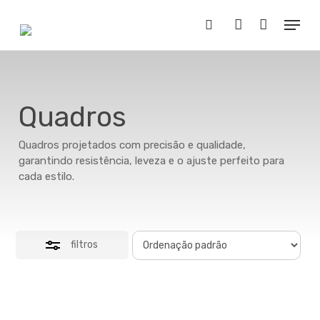
Skip
Menu
to
Close
Buscar..
account
main
Filters
content
Quadros
Quadros projetados com precisão e qualidade,
garantindo resistência, leveza e o ajuste perfeito para
cada estilo.
filtros