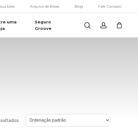
Menu
 sua bike
Arquivo de Bikes
Blog
Fale Conosco
tre uma
Seguro
Buscar..
account
oja
Groove
esultados