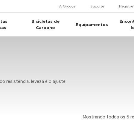
A Groove
Suporte
Registre
etas
Bicicletas de
Encon
Equipamentos
cas
Carbono
l
o resistência, leveza e o ajuste
Mostrando todos os 5 r