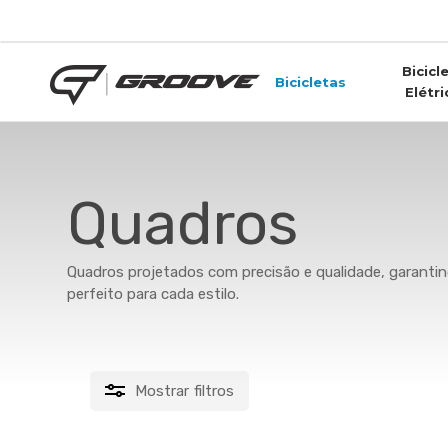
Skip
to
main
Bicicl
content
Bicicletas
Elétri
Quadros
Quadros projetados com precisão e qualidade, garantind
perfeito para cada estilo.
Mostrar
filtros