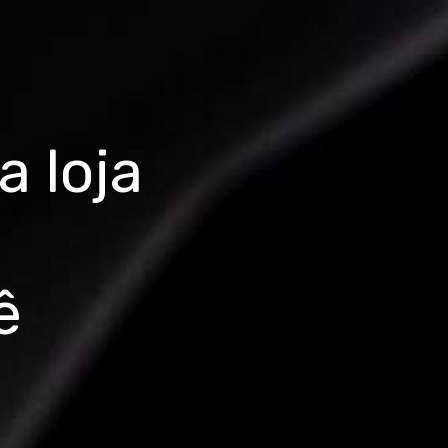
 loja
ê