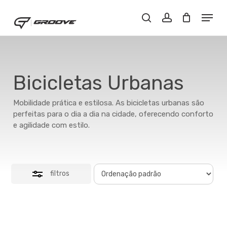
Skip
Menu
Menu
to
Close
Buscar..
account
main
Filters
content
Bicicletas Urbanas
Mobilidade prática e estilosa. As bicicletas urbanas são
perfeitas para o dia a dia na cidade, oferecendo conforto
e agilidade com estilo.
filtros