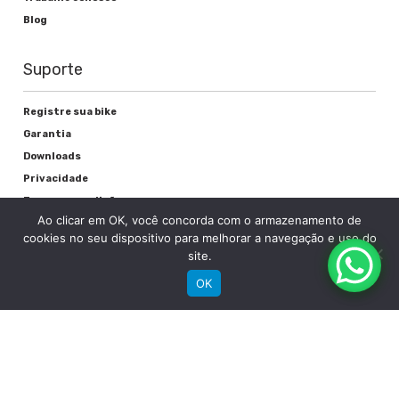
Blog
Suporte
Registre sua bike
Garantia
Downloads
Privacidade
Termos e condições
Ao clicar em OK, você concorda com o armazenamento de
Fale Conosco
cookies no seu dispositivo para melhorar a navegação e uso do
site.
OK
RECEBA NOSSAS NOVIDADES POR E-MAIL