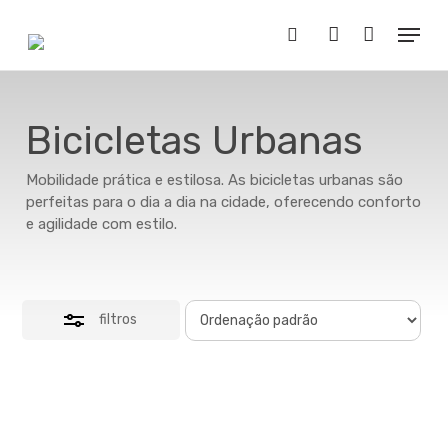
Skip
Menu
to
Close
Buscar..
account
main
Filters
content
Bicicletas Urbanas
Mobilidade prática e estilosa. As bicicletas urbanas são
perfeitas para o dia a dia na cidade, oferecendo conforto
e agilidade com estilo.
filtros