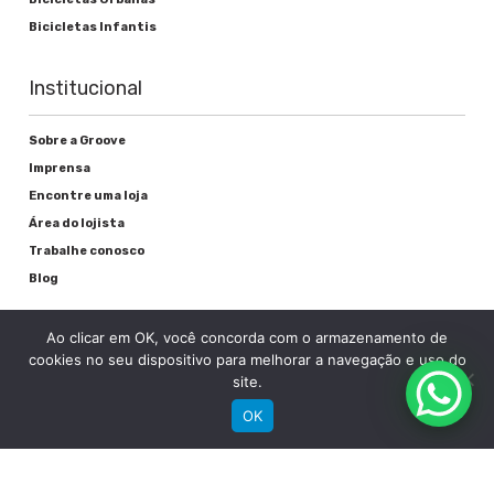
Bicicletas Infantis
Institucional
Sobre a Groove
Imprensa
Encontre uma loja
Área do lojista
Trabalhe conosco
Blog
Suporte
Ao clicar em OK, você concorda com o armazenamento de
cookies no seu dispositivo para melhorar a navegação e uso do
site.
Registre sua bike
OK
Garantia
Downloads
Privacidade