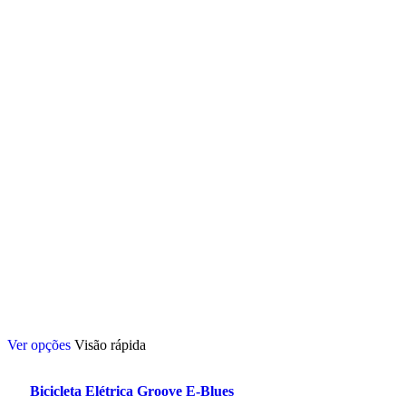
Este
Ver opções
Visão rápida
produto
tem
várias
Bicicleta Elétrica Groove E-Blues
variantes.