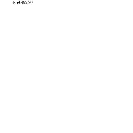
As
R$
9.499,90
opções
podem
ser
escolhidas
na
página
do
produto