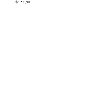
As
R$
8.299,90
opções
podem
ser
escolhidas
na
página
do
produto