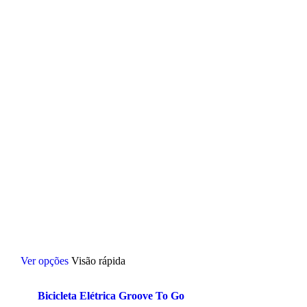
Este
Ver opções
Visão rápida
produto
tem
várias
Bicicleta Elétrica Groove To Go
variantes.