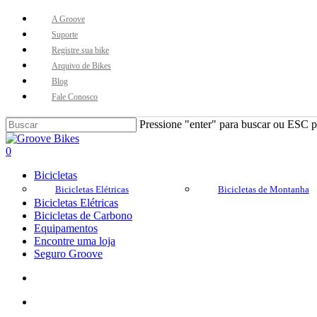
Skip
A Groove
to
Suporte
main
Registre sua bike
content
Arquivo de Bikes
Blog
Fale Conosco
Pressione "enter" para buscar ou ESC pa
Close
Search
Buscar..
account
0
Menu
Bicicletas
Bicicletas Elétricas
Bicicletas de Montanha
Bicicletas Elétricas
Bicicletas de Carbono
Equipamentos
Encontre uma loja
Seguro Groove
Buscar..
account