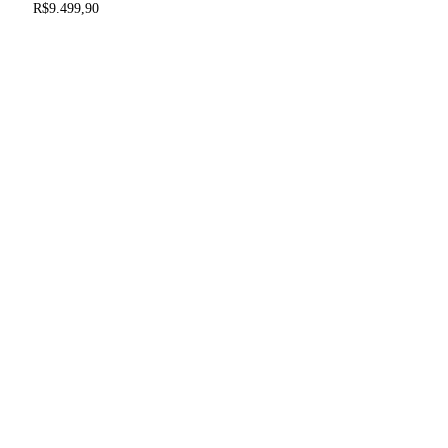
As
R$
9.499,90
opções
podem
ser
escolhidas
na
página
do
produto