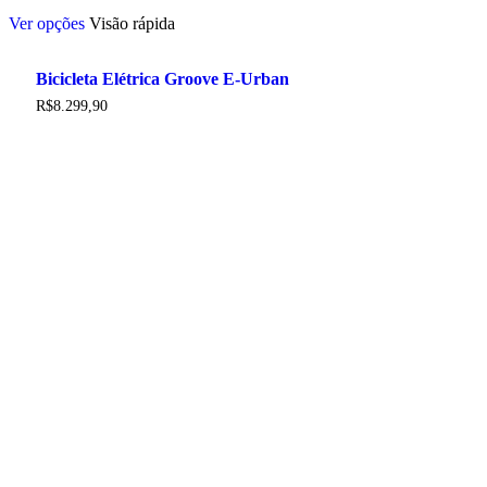
Este
Ver opções
Visão rápida
produto
tem
várias
Bicicleta Elétrica Groove E-Urban
variantes.
As
R$
8.299,90
opções
podem
ser
escolhidas
na
página
do
produto