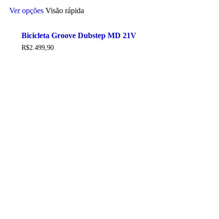
Este
Ver opções
Visão rápida
produto
tem
várias
Bicicleta Groove Dubstep MD 21V
variantes.
As
R$
2.499,90
opções
podem
ser
escolhidas
na
página
do
produto