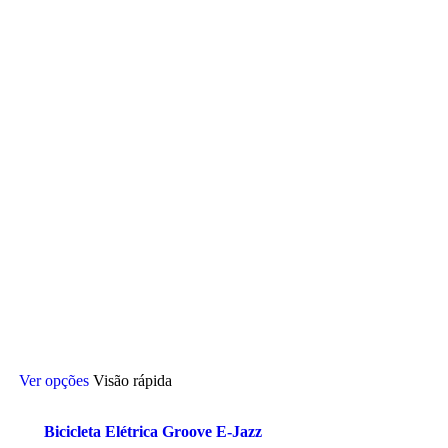
Este
Ver opções
Visão rápida
produto
tem
várias
Bicicleta Elétrica Groove E-Jazz
variantes.