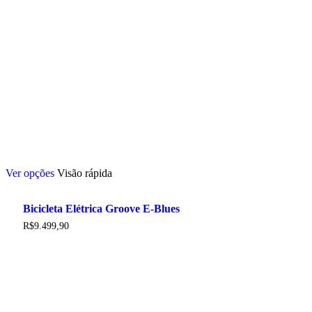
Este
Ver opções
Visão rápida
produto
tem
várias
Bicicleta Elétrica Groove E-Blues
variantes.
As
R$
9.499,90
opções
podem
ser
escolhidas
na
página
do