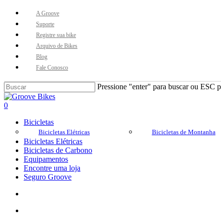
Skip
A Groove
to
Suporte
main
Registre sua bike
content
Arquivo de Bikes
Blog
Fale Conosco
Pressione "enter" para buscar ou ESC pa
Close
Search
Buscar..
account
0
Menu
Bicicletas
Bicicletas Elétricas
Bicicletas de Montanha
Bicicletas Elétricas
Bicicletas de Carbono
Equipamentos
Encontre uma loja
Seguro Groove
Buscar..
account