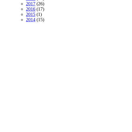
produtos
26
2017
26
produtos
17
2016
17
1
produtos
2015
1
produto
15
2014
15
produtos