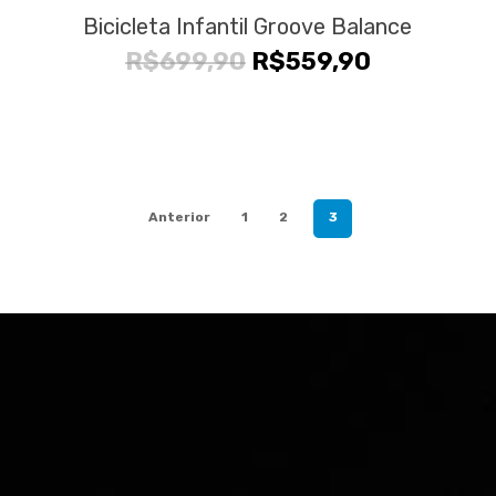
Bicicleta Infantil Groove Balance
O
O
R$
699,90
R$
559,90
preço
preço
original
atual
era:
é:
R$699,90.
R$559,90.
Anterior
1
2
3