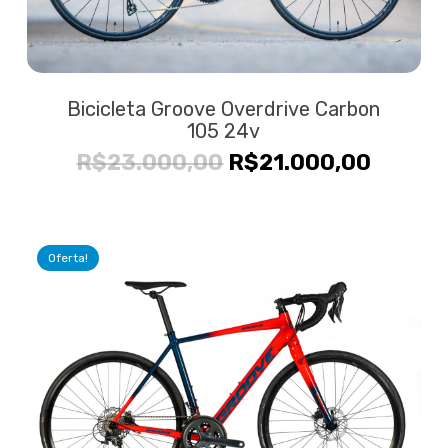
Bicicleta Groove Overdrive Carbon
105 24v
O
O
R$
23.000,00
R$
21.000,00
preço
preço
original
atual
era:
é:
Oferta!
R$23.000,00.
R$21.0