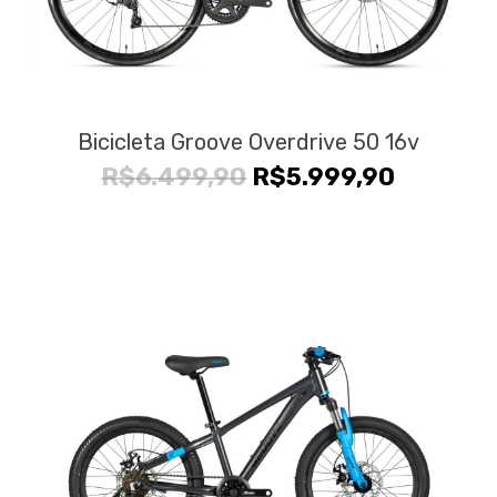
Bicicleta Groove Overdrive 50 16v
O
O
R$
6.499,90
R$
5.999,90
preço
preço
original
atual
era:
é:
R$6.499,90.
R$5.999