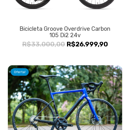
Bicicleta Groove Overdrive Carbon
105 Di2 24v
O
O
R$
33.000,00
R$
26.999,90
preço
preço
original
atual
era:
é:
Oferta!
R$33.000,00.
R$26.9