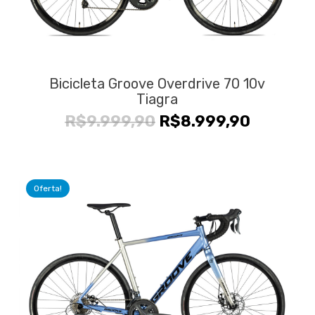
Bicicleta Groove Overdrive 70 10v
Tiagra
O
O
R$
9.999,90
R$
8.999,90
preço
preço
original
atual
era:
é:
Oferta!
R$9.999,90.
R$8.999