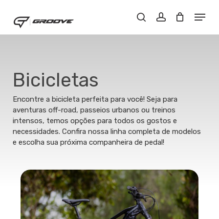
Skip
Menu
Menu
to
Close
Buscar..
account
main
Filters
content
Bicicletas
Encontre a bicicleta perfeita para você! Seja para
aventuras off-road, passeios urbanos ou treinos
intensos, temos opções para todos os gostos e
necessidades. Confira nossa linha completa de modelos
e escolha sua próxima companheira de pedal!