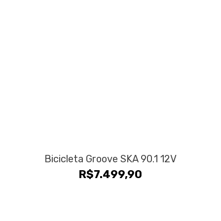
era:
é:
R$24.990,00.
R$19.9
Bicicleta Groove SKA 90.1 12V
R$
7.499,90