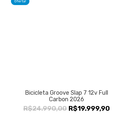
Oferta!
R$34.990,00.
R$26.9
Bicicleta Groove Slap 7 12v Full
Carbon 2026
O
O
R$
24.990,00
R$
19.999,90
preço
preço
original
atual