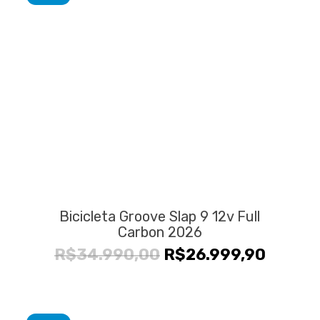
Bicicleta Groove Slap 9 12v Full
Carbon 2026
O
O
R$
34.990,00
R$
26.999,90
preço
preço
original
atual
era:
é: