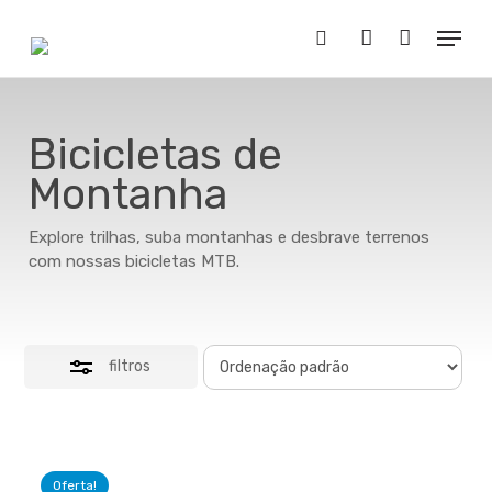
Skip
Menu
to
Close
Buscar..
account
main
Filters
content
Bicicletas de
Montanha
Explore trilhas, suba montanhas e desbrave terrenos
com nossas bicicletas MTB.
filtros
Oferta!