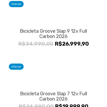
Oferta!
Bicicleta Groove Slap 9 12v Full
Carbon 2026
O
O
R$
34.990,00
R$
26.999,90
preço
preço
original
atual
era:
é:
Oferta!
R$34.990,00.
R$26.9
Bicicleta Groove Slap 7 12v Full
Carbon 2026
O
O
R$
24.990,00
R$
19.999,90