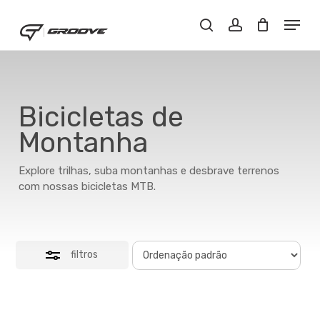
Skip
Menu
Menu
to
Close
Buscar..
account
main
Filters
content
Bicicletas de
Montanha
Explore trilhas, suba montanhas e desbrave terrenos
com nossas bicicletas MTB.
filtros