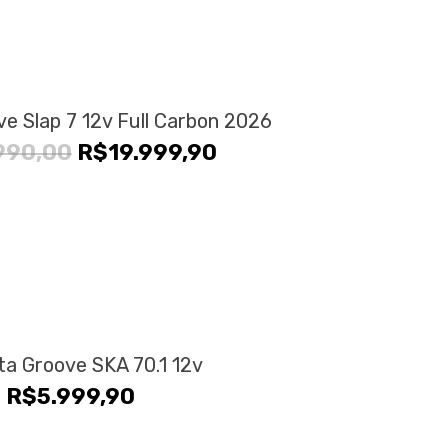
ve Slap 7 12v Full Carbon 2026
O
O
990,00
R$
19.999,90
preço
preço
original
atual
era:
é:
R$24.990,00.
R$19.999,90.
eta Groove SKA 70.1 12v
R$
5.999,90