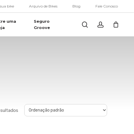
Menu
 sua bike
Arquivo de Bikes
Blog
Fale Conosco
tre uma
Seguro
Buscar..
account
oja
Groove
esultados