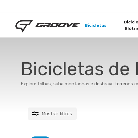
Skip
to
main
Bicicl
content
Bicicletas
Elétri
Bicicletas d
Explore trilhas, suba montanhas e desbrave terrenos 
Mostrar
filtros
FILTRAR POR PREÇO