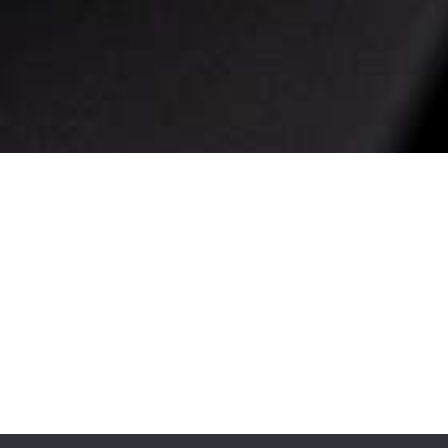
Saiba mais
Comprar
Bicicletas Elétricas
Bicicletas de Montanha
Bicicletas de Estrada
Bicicletas Urbanas
Bicicletas Infantis