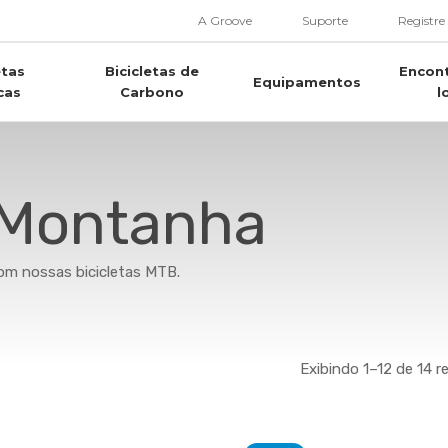
A Groove
Suporte
Registre
etas
Bicicletas de
Encon
Equipamentos
cas
Carbono
l
e Montanha
com nossas bicicletas MTB.
Exibindo 1–12 de 14 r