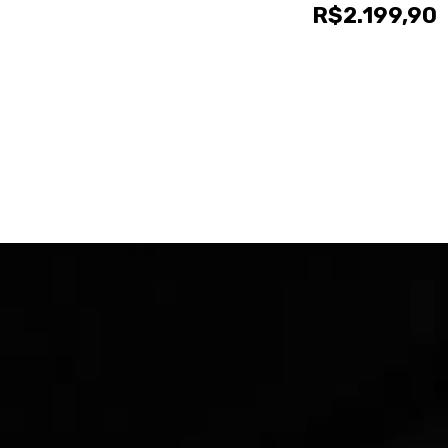
R$
2.199,90
As
opções
podem
ser
escolhidas
na
página
do
produto