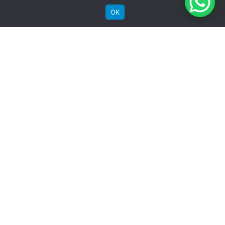
OK
Comprar
Bicicletas Elétricas
Bicicletas de Montanha
Bicicletas de Estrada
Bicicletas Urbanas
Bicicletas Infantis
Institucional
Sobre a Groove
Imprensa
Encontre uma loja
Área do lojista