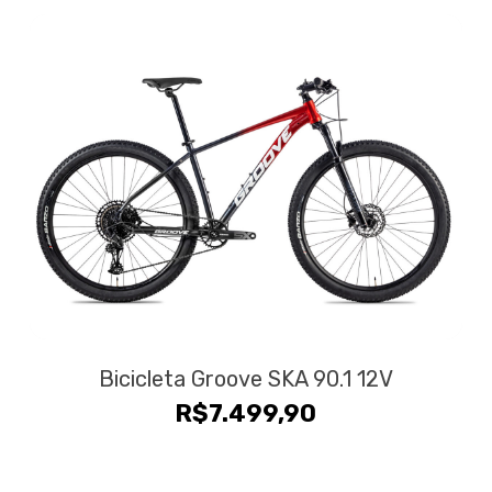
era:
é:
R$24.990,00.
R$19.9
Bicicleta Groove SKA 90.1 12V
R$
7.499,90