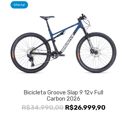
Oferta!
Bicicleta Groove Slap 9 12v Full
Carbon 2026
O
O
R$
34.990,00
R$
26.999,90
preço
preço
original
atual