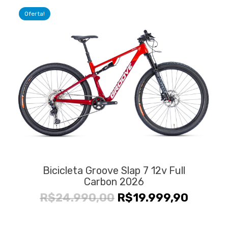
era:
é:
Oferta!
R$34.990,00.
R$26.9
Bicicleta Groove Slap 7 12v Full
Carbon 2026
O
O
R$
24.990,00
R$
19.999,90
preço
preço
original
atual