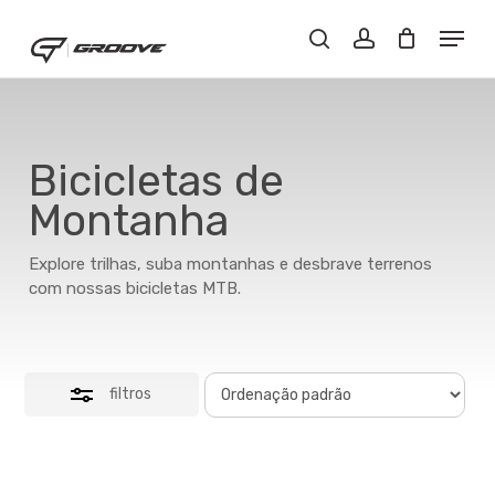
Skip
Menu
Menu
to
Close
Buscar..
account
main
Filters
content
Bicicletas de
Montanha
Explore trilhas, suba montanhas e desbrave terrenos
com nossas bicicletas MTB.
filtros