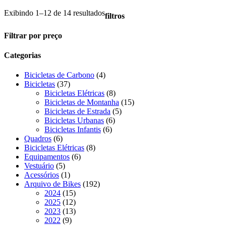
Exibindo 1–12 de 14 resultados
filtros
Close
Filtrar por preço
Filters
Categorias
4
Bicicletas de Carbono
4
37
produtos
Bicicletas
37
produtos
8
Bicicletas Elétricas
8
produtos
15
Bicicletas de Montanha
15
5
produtos
Bicicletas de Estrada
5
6
produtos
Bicicletas Urbanas
6
6
produtos
Bicicletas Infantis
6
6
produtos
Quadros
6
produtos
8
Bicicletas Elétricas
8
6
produtos
Equipamentos
6
5
produtos
Vestuário
5
produtos
1
Acessórios
1
produto
192
Arquivo de Bikes
192
15
produtos
2024
15
produtos
12
2025
12
produtos
13
2023
13
9
produtos
2022
9