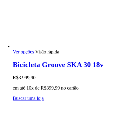
Este
Ver opções
Visão rápida
produto
tem
Bicicleta Groove SKA 30 18v
várias
variantes.
R$
3.999,90
As
opções
em até 10x de
R$
399,99
no cartão
podem
ser
Buscar uma loja
escolhidas
na
página
do
produto