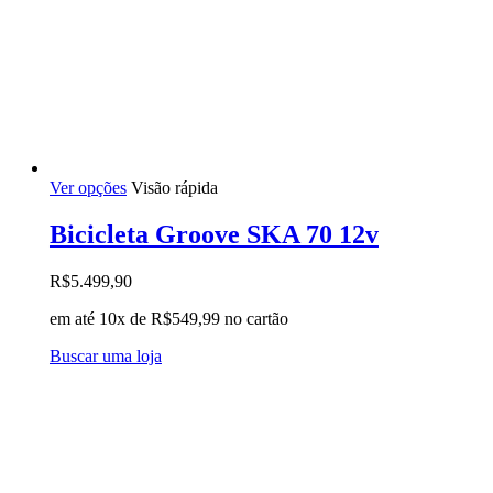
Este
Ver opções
Visão rápida
produto
tem
Bicicleta Groove SKA 70 12v
várias
variantes.
R$
5.499,90
As
opções
em até 10x de
R$
549,99
no cartão
podem
ser
Buscar uma loja
escolhidas
na
página
do
produto