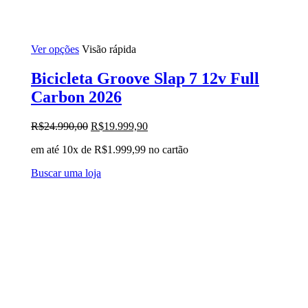
Este
Ver opções
Visão rápida
produto
tem
Bicicleta Groove Slap 7 12v Full
várias
Carbon 2026
variantes.
As
opções
O
O
R$
24.990,00
R$
19.999,90
podem
preço
preço
ser
em até 10x de
R$
1.999,99
no cartão
original
atual
escolhidas
era:
é:
na
Buscar uma loja
R$24.990,00.
R$19.999,90.
página
do
produto