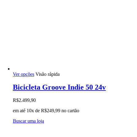
Este
Ver opções
Visão rápida
produto
tem
Bicicleta Groove Indie 50 24v
várias
variantes.
R$
2.499,90
As
opções
em até 10x de
R$
249,99
no cartão
podem
ser
Buscar uma loja
escolhidas
na
página