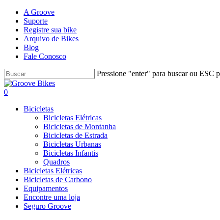
Skip
A Groove
to
Suporte
main
Registre sua bike
content
Arquivo de Bikes
Blog
Fale Conosco
Pressione "enter" para buscar ou ESC pa
Close
Search
Buscar..
account
0
Menu
Bicicletas
Bicicletas Elétricas
Bicicletas de Montanha
Bicicletas de Estrada
Bicicletas Urbanas
Bicicletas Infantis
Quadros
Bicicletas Elétricas
Bicicletas de Carbono
Equipamentos
Encontre uma loja
Seguro Groove