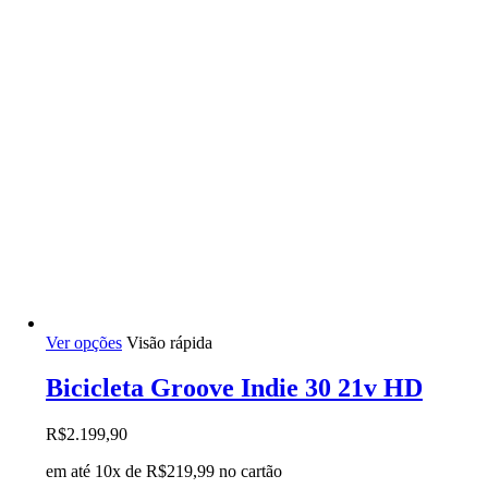
do
produto
Este
Ver opções
Visão rápida
produto
tem
Bicicleta Groove Indie 30 21v HD
várias
variantes.
R$
2.199,90
As
opções
em até 10x de
R$
219,99
no cartão
podem