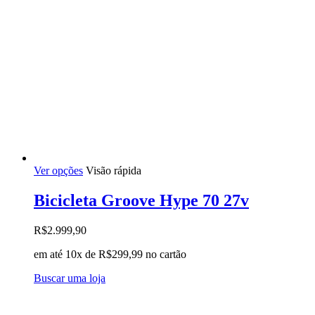
Este
Ver opções
Visão rápida
produto
tem
Bicicleta Groove Hype 70 27v
várias
variantes.
R$
2.999,90
As
opções
em até 10x de
R$
299,99
no cartão
podem
ser
Buscar uma loja
escolhidas
na
página