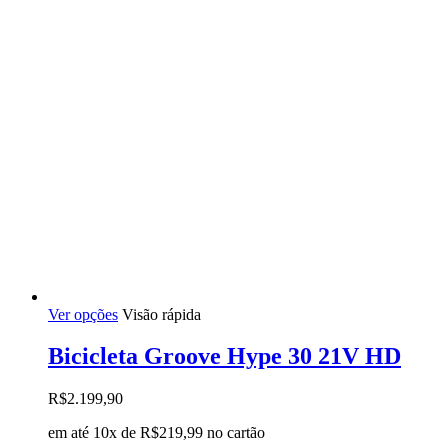
do
produto
Este
Ver opções
Visão rápida
produto
tem
Bicicleta Groove Hype 30 21V HD
várias
variantes.
R$
2.199,90
As
opções
em até 10x de
R$
219,99
no cartão
podem