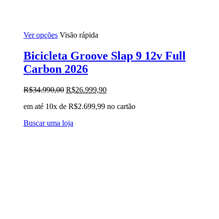
Este
Ver opções
Visão rápida
produto
tem
Bicicleta Groove Slap 9 12v Full
várias
Carbon 2026
variantes.
As
opções
O
O
R$
34.990,00
R$
26.999,90
podem
preço
preço
ser
em até 10x de
R$
2.699,99
no cartão
original
atual
escolhidas
era:
é:
na
Buscar uma loja
R$34.990,00.
R$26.999,90.
página
do
produto