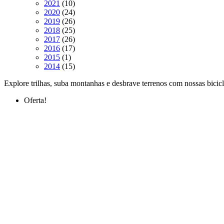
produtos
10
2021
10
produtos
24
2020
24
produtos
26
2019
26
produtos
25
2018
25
produtos
26
2017
26
produtos
17
2016
17
1
produtos
2015
1
produto
15
2014
15
produtos
Explore trilhas, suba montanhas e desbrave terrenos com nossas bici
Oferta!