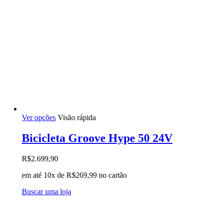
Este
Ver opções
Visão rápida
produto
tem
Bicicleta Groove Hype 50 24V
várias
variantes.
R$
2.699,90
As
opções
em até 10x de
R$
269,99
no cartão
podem
ser
Buscar uma loja
escolhidas
na
página