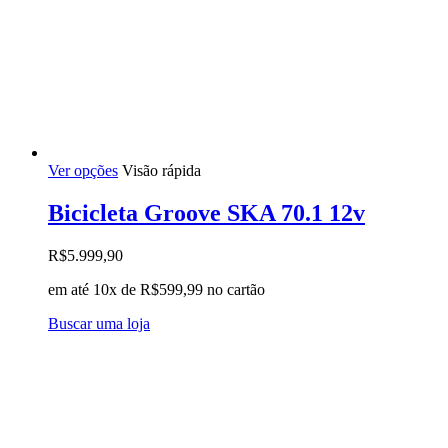
Este
Ver opções
Visão rápida
produto
tem
Bicicleta Groove SKA 70.1 12v
várias
variantes.
R$
5.999,90
As
opções
em até 10x de
R$
599,99
no cartão
podem
ser
Buscar uma loja
escolhidas
na
página
do
produto