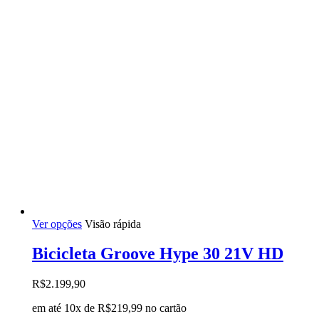
do
produto
Este
Ver opções
Visão rápida
produto
tem
Bicicleta Groove Hype 30 21V HD
várias
variantes.
R$
2.199,90
As
opções
em até 10x de
R$
219,99
no cartão
podem