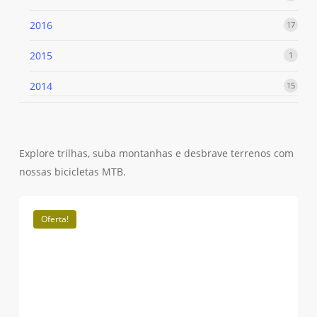
produ
2016
17
17
produ
2015
1
1
produ
2014
15
15
produ
Explore trilhas, suba montanhas e desbrave terrenos com
nossas bicicletas MTB.
Oferta!