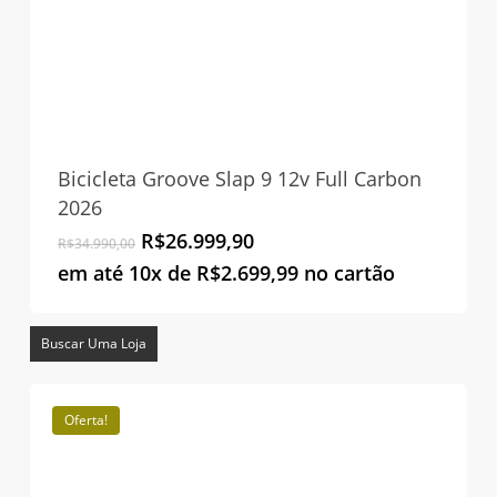
Bicicleta Groove Slap 9 12v Full Carbon
2026
O
O
R$
26.999,90
R$
34.990,00
preço
preço
em até 10x de
R$
2.699,99
no cartão
original
atual
era:
é:
R$34.990,00.
R$26.999,90.
Buscar Uma Loja
Oferta!