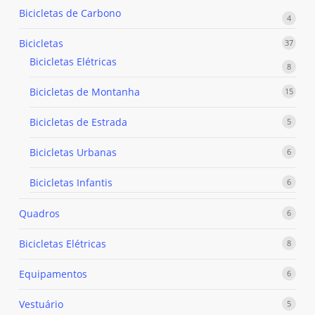
Bicicletas de Carbono
4
4
produ
Bicicletas
37
37
produ
Bicicletas Elétricas
8
8
produ
Bicicletas de Montanha
15
15
produ
Bicicletas de Estrada
5
5
produ
Bicicletas Urbanas
6
6
produ
Bicicletas Infantis
6
6
produ
Quadros
6
6
produ
Bicicletas Elétricas
8
8
produ
Equipamentos
6
6
produ
Vestuário
5
5