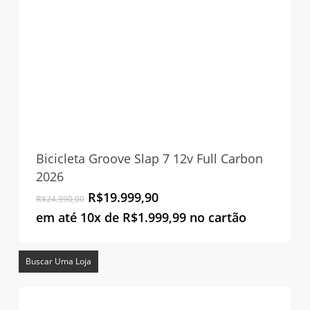
Bicicleta Groove Slap 7 12v Full Carbon
2026
O
O
R$
19.999,90
R$
24.990,00
preço
preço
em até 10x de
R$
1.999,99
no cartão
original
atual
era:
é:
R$24.990,00.
R$19.999,90.
Buscar Uma Loja