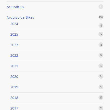
produ
Acessórios
1
1
produ
Arquivo de Bikes
192
192
prod
2024
15
15
produ
2025
12
12
produ
2023
13
13
produ
2022
9
9
produ
2021
10
10
produ
2020
24
24
produ
2019
26
26
produ
2018
25
25
produ
2017
26
26