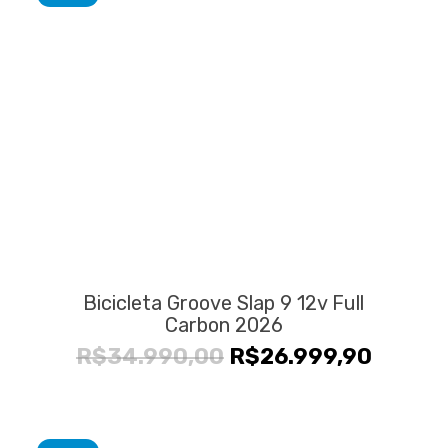
Bicicleta Groove Slap 9 12v Full
Carbon 2026
O
O
R$
34.990,00
R$
26.999,90
preço
preço
original
atual
era:
é: