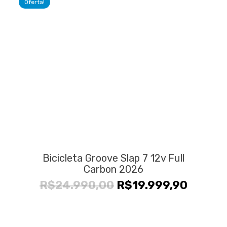
Oferta!
R$34.990,00.
R$26.9
Bicicleta Groove Slap 7 12v Full
Carbon 2026
O
O
R$
24.990,00
R$
19.999,90
preço
preço
original
atual