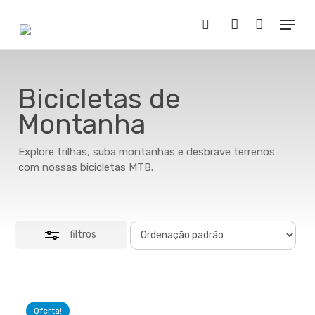
Skip
Menu
to
Close
Buscar..
account
main
Filters
content
Bicicletas de
Montanha
Explore trilhas, suba montanhas e desbrave terrenos
com nossas bicicletas MTB.
filtros
Oferta!