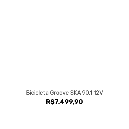
era:
é:
R$24.990,00.
R$19.9
Bicicleta Groove SKA 90.1 12V
R$
7.499,90