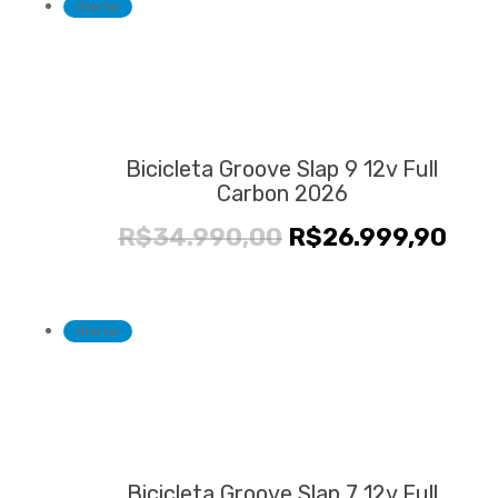
Oferta!
Bicicleta Groove Slap 9 12v Full
Carbon 2026
O
O
R$
34.990,00
R$
26.999,90
preço
pre
original
atua
era:
é:
Oferta!
R$34.990,00.
R$2
Bicicleta Groove Slap 7 12v Full