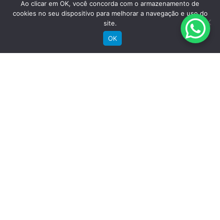
Ao clicar em OK, você concorda com o armazenamento de
Sobre a Groove
cookies no seu dispositivo para melhorar a navegação e uso do
Imprensa
site.
Encontre uma loja
OK
Área do lojista
Trabalhe conosco
Blog
Suporte
Registre sua bike
Garantia
Downloads
Privacidade
Termos e condições
Fale Conosco