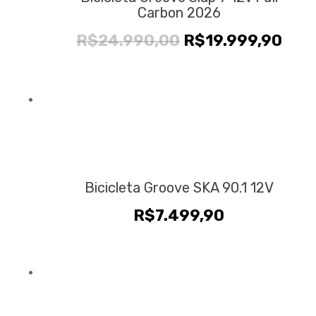
Carbon 2026
O
O
R$
24.990,00
R$
19.999,90
preço
pre
original
atua
era:
é:
R$24.990,00.
R$19
Bicicleta Groove SKA 90.1 12V
R$
7.499,90