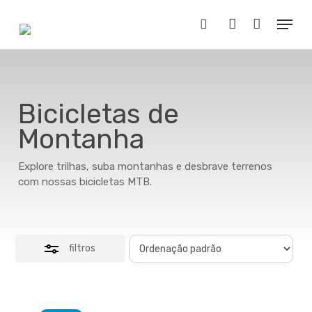
Skip
Menu
Menu
to
Close
Buscar..
account
main
Filters
content
Bicicletas de
Montanha
Explore trilhas, suba montanhas e desbrave terrenos
com nossas bicicletas MTB.
filtros