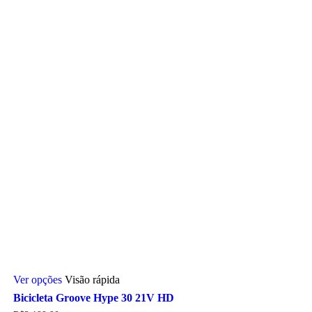
escolhidas
na
página
do
produto
Este
Ver opções
Visão rápida
produto
tem
Bicicleta Groove Hype 30 21V HD
várias