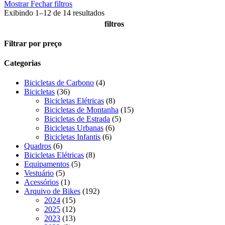
Mostrar
Fechar
filtros
Exibindo 1–12 de 14 resultados
filtros
Close
Filtrar por preço
Filters
Categorias
4
Bicicletas de Carbono
4
36
produtos
Bicicletas
36
produtos
8
Bicicletas Elétricas
8
produtos
15
Bicicletas de Montanha
15
5
produtos
Bicicletas de Estrada
5
6
produtos
Bicicletas Urbanas
6
6
produtos
Bicicletas Infantis
6
6
produtos
Quadros
6
produtos
8
Bicicletas Elétricas
8
5
produtos
Equipamentos
5
5
produtos
Vestuário
5
produtos
1
Acessórios
1
produto
192
Arquivo de Bikes
192
15
produtos
2024
15
produtos
12
2025
12
produtos
13
2023
13