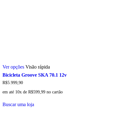
Este
Ver opções
Visão rápida
produto
tem
Bicicleta Groove SKA 70.1 12v
várias
R$
5.999,90
variantes.
As
em até 10x de
R$
599,99
no cartão
opções
podem
Buscar uma loja
ser
escolhidas
na
página
do
produto