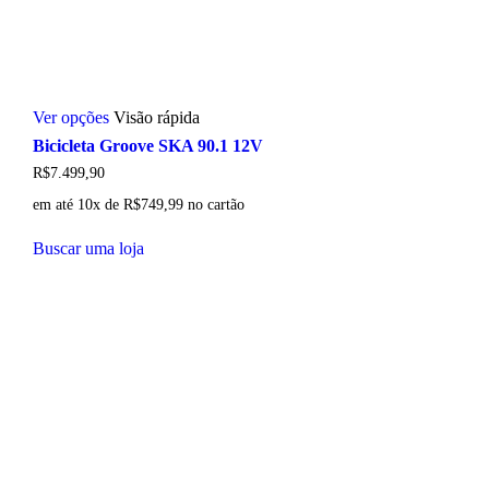
Este
Ver opções
Visão rápida
produto
tem
Bicicleta Groove SKA 90.1 12V
várias
R$
7.499,90
variantes.
As
em até 10x de
R$
749,99
no cartão
opções
podem
Buscar uma loja
ser
escolhidas
na
página
do
produto