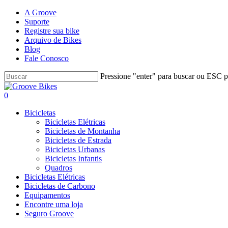
Skip
A Groove
to
Suporte
main
Registre sua bike
content
Arquivo de Bikes
Blog
Fale Conosco
Pressione "enter" para buscar ou ESC pa
Close
Search
Buscar..
account
0
Menu
Bicicletas
Bicicletas Elétricas
Bicicletas de Montanha
Bicicletas de Estrada
Bicicletas Urbanas
Bicicletas Infantis
Quadros
Bicicletas Elétricas
Bicicletas de Carbono
Equipamentos
Encontre uma loja
Seguro Groove