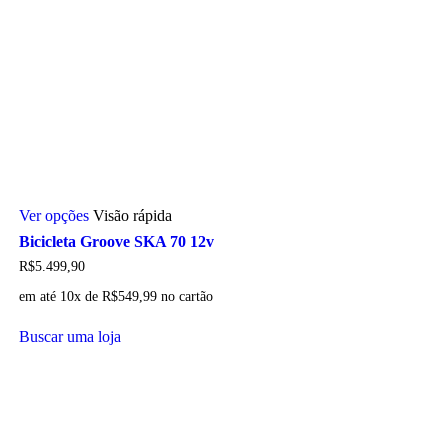
Este
Ver opções
Visão rápida
produto
tem
Bicicleta Groove SKA 70 12v
várias
R$
5.499,90
variantes.
As
em até 10x de
R$
549,99
no cartão
opções
podem
Buscar uma loja
ser
escolhidas
na
página
do
produto