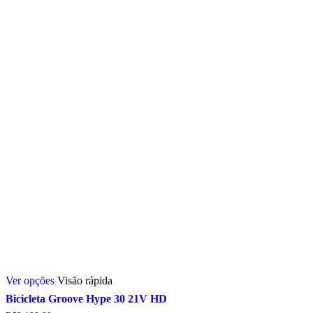
escolhidas
na
página
do
produto
Este
Ver opções
Visão rápida
produto
tem
Bicicleta Groove Hype 30 21V HD
várias