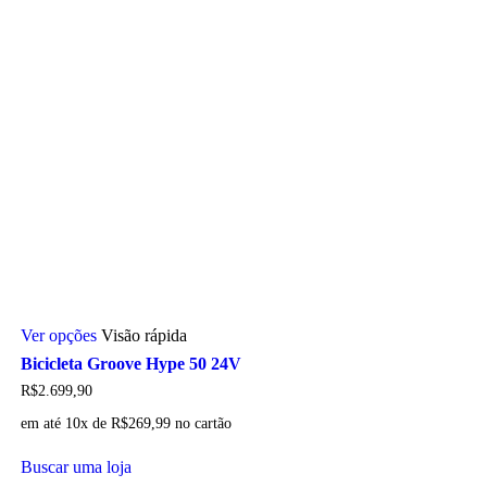
Este
Ver opções
Visão rápida
produto
tem
Bicicleta Groove Hype 50 24V
várias
R$
2.699,90
variantes.
As
em até 10x de
R$
269,99
no cartão
opções
podem
Buscar uma loja
ser