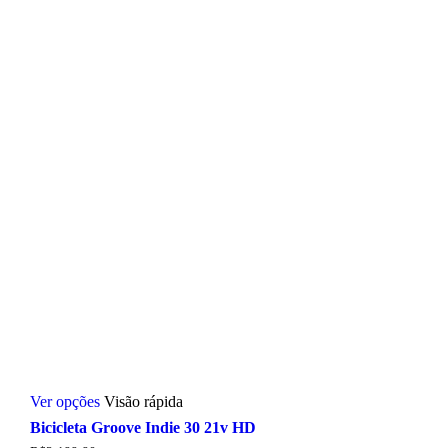
escolhidas
na
página
do
produto
Este
Ver opções
Visão rápida
produto
tem
Bicicleta Groove Indie 30 21v HD
várias