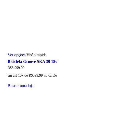
Este
Ver opções
Visão rápida
produto
tem
Bicicleta Groove SKA 30 18v
várias
R$
3.999,90
variantes.
As
em até 10x de
R$
399,99
no cartão
opções
podem
Buscar uma loja
ser
escolhidas
na
página
do
produto