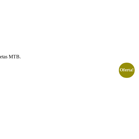
cletas MTB.
Oferta!