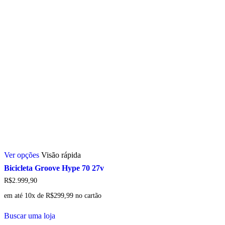
Este
Ver opções
Visão rápida
produto
tem
Bicicleta Groove Hype 70 27v
várias
R$
2.999,90
variantes.
As
em até 10x de
R$
299,99
no cartão
opções
podem
Buscar uma loja
ser