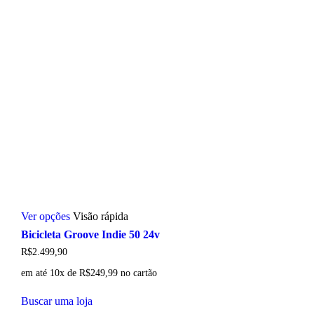
Este
Ver opções
Visão rápida
produto
tem
Bicicleta Groove Indie 50 24v
várias
R$
2.499,90
variantes.
As
em até 10x de
R$
249,99
no cartão
opções
podem
Buscar uma loja
ser