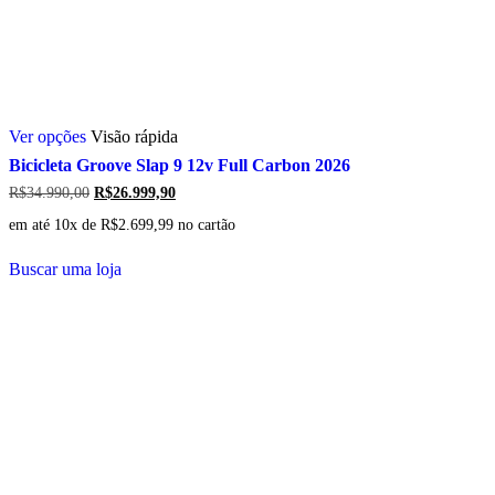
Este
Ver opções
Visão rápida
produto
tem
Bicicleta Groove Slap 9 12v Full Carbon 2026
várias
O
O
R$
34.990,00
R$
26.999,90
variantes.
preço
preço
As
em até 10x de
R$
2.699,99
no cartão
original
atual
opções
era:
é:
podem
R$34.990,00.
R$26.999,90.
Buscar uma loja
ser
escolhidas
na
página
do
produto