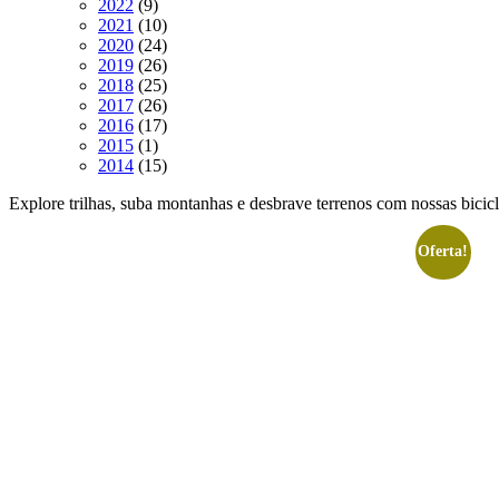
9
produtos
2022
9
produtos
10
2021
10
produtos
24
2020
24
produtos
26
2019
26
produtos
25
2018
25
produtos
26
2017
26
produtos
17
2016
17
1
produtos
2015
1
produto
15
2014
15
produtos
Explore trilhas, suba montanhas e desbrave terrenos com nossas bici
Oferta!