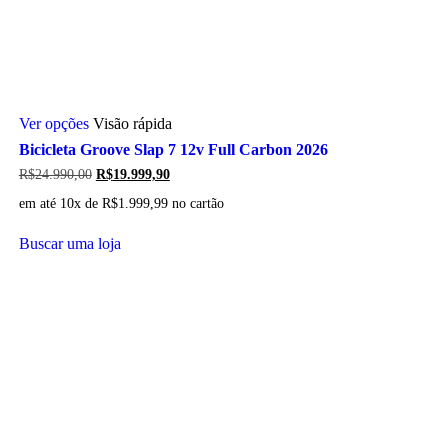
Este
Ver opções
Visão rápida
produto
tem
Bicicleta Groove Slap 7 12v Full Carbon 2026
várias
O
O
R$
24.990,00
R$
19.999,90
variantes.
preço
preço
As
em até 10x de
R$
1.999,99
no cartão
original
atual
opções
era:
é:
podem
R$24.990,00.
R$19.999,90.
Buscar uma loja
ser
escolhidas
na
página
do
produto