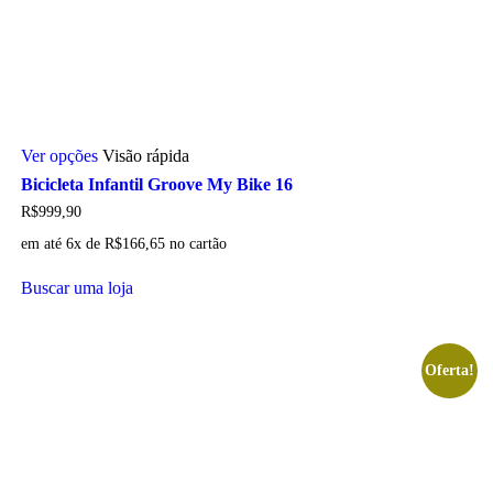
Este
Ver opções
Visão rápida
produto
tem
Bicicleta Infantil Groove My Bike 16
várias
R$
999,90
variantes.
As
em até 6x de
R$
166,65
no cartão
opções
podem
Buscar uma loja
ser
escolhidas
na
página
Oferta!
do
produto