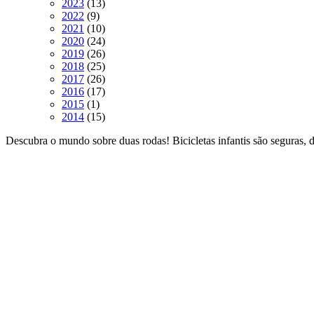
produtos
13
2023
13
9
produtos
2022
9
produtos
10
2021
10
produtos
24
2020
24
produtos
26
2019
26
produtos
25
2018
25
produtos
26
2017
26
produtos
17
2016
17
1
produtos
2015
1
produto
15
2014
15
produtos
Descubra o mundo sobre duas rodas! Bicicletas infantis são seguras, 