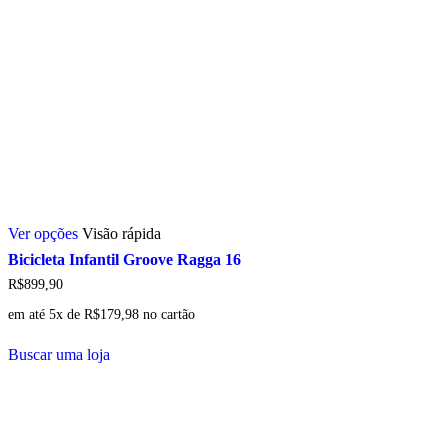
Este
Ver opções
Visão rápida
produto
tem
Bicicleta Infantil Groove Ragga 16
várias
R$
899,90
variantes.
As
em até 5x de
R$
179,98
no cartão
opções
podem
Buscar uma loja
ser
escolhidas
na
página
do