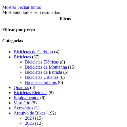
Mostrar
Fechar
filtros
Mostrando todos os 5 resultados
filtros
Close
Filtrar por preço
Filters
Categorias
4
Bicicletas de Carbono
4
37
produtos
Bicicletas
37
produtos
8
Bicicletas Elétricas
8
produtos
15
Bicicletas de Montanha
15
5
produtos
Bicicletas de Estrada
5
6
produtos
Bicicletas Urbanas
6
6
produtos
Bicicletas Infantis
6
6
produtos
Quadros
6
produtos
8
Bicicletas Elétricas
8
6
produtos
Equipamentos
6
5
produtos
Vestuário
5
produtos
1
Acessórios
1
produto
192
Arquivo de Bikes
192
15
produtos
2024
15
produtos
12
2025
12