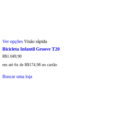
Este
Ver opções
Visão rápida
produto
tem
Bicicleta Infantil Groove T20
várias
R$
1.049,90
variantes.
As
em até 6x de
R$
174,98
no cartão
opções
podem
Buscar uma loja
ser
escolhidas
na
página
do
produto