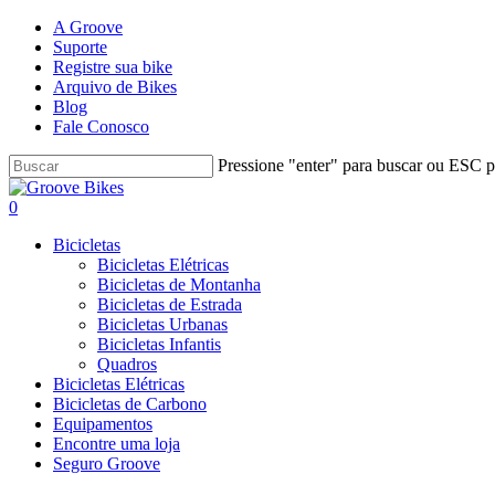
Skip
A Groove
to
Suporte
main
Registre sua bike
content
Arquivo de Bikes
Blog
Fale Conosco
Pressione "enter" para buscar ou ESC pa
Close
Search
Buscar..
account
0
Menu
Bicicletas
Bicicletas Elétricas
Bicicletas de Montanha
Bicicletas de Estrada
Bicicletas Urbanas
Bicicletas Infantis
Quadros
Bicicletas Elétricas
Bicicletas de Carbono
Equipamentos
Encontre uma loja
Seguro Groove