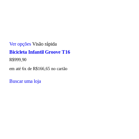
Este
Ver opções
Visão rápida
produto
tem
Bicicleta Infantil Groove T16
várias
R$
999,90
variantes.
As
em até 6x de
R$
166,65
no cartão
opções
podem
Buscar uma loja
ser
escolhidas
na
página
do
produto