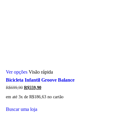
Este
Ver opções
Visão rápida
produto
tem
Bicicleta Infantil Groove Balance
várias
O
O
R$
699,90
R$
559,90
variantes.
preço
preço
As
em até 3x de
R$
186,63
no cartão
original
atual
opções
era:
é:
podem
R$699,90.
R$559,90.
Buscar uma loja
ser
escolhidas
na
página
do