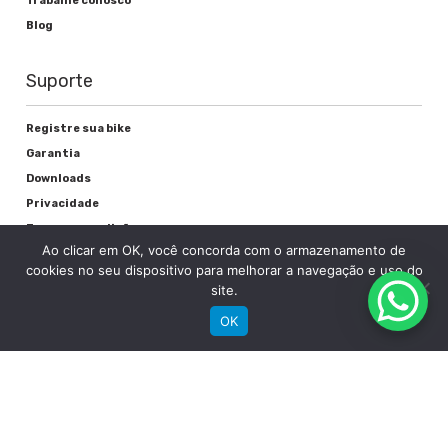
Trabalhe conosco
Blog
Suporte
Registre sua bike
Garantia
Downloads
Privacidade
Termos e condições
Ao clicar em OK, você concorda com o armazenamento de
Fale Conosco
cookies no seu dispositivo para melhorar a navegação e uso do
site.
OK
RECEBA NOSSAS NOVIDADES POR E-MAIL