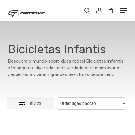
Skip
Menu
Menu
to
Close
Buscar..
account
main
Filters
content
Bicicletas Infantis
Descubra o mundo sobre duas rodas! Bicicletas infantis
são seguras, divertidas e de verdade para incentivar os
pequenos a viverem grandes aventuras desde cedo.
filtros