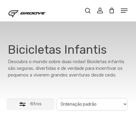
Skip
Menu
Menu
to
Close
Buscar..
account
main
Filters
content
Bicicletas Infantis
Descubra o mundo sobre duas rodas! Bicicletas infantis
são seguras, divertidas e de verdade para incentivar os
pequenos a viverem grandes aventuras desde cedo.
filtros