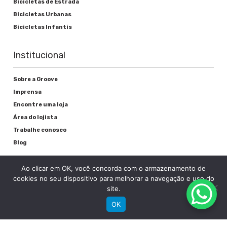
Bicicletas de Estrada
Bicicletas Urbanas
Bicicletas Infantis
Institucional
Sobre a Groove
Imprensa
Encontre uma loja
Área do lojista
Trabalhe conosco
Blog
Ao clicar em OK, você concorda com o armazenamento de
Suporte
cookies no seu dispositivo para melhorar a navegação e uso do
site.
Registre sua bike
OK
Garantia
Downloads