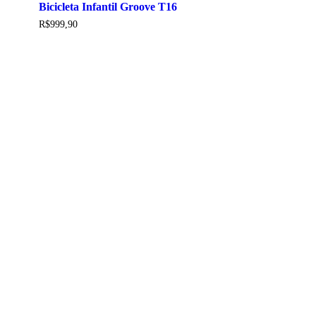
Bicicleta Infantil Groove T16
variantes.
As
R$
999,90
opções
podem
ser
escolhidas
na
página
do
produto