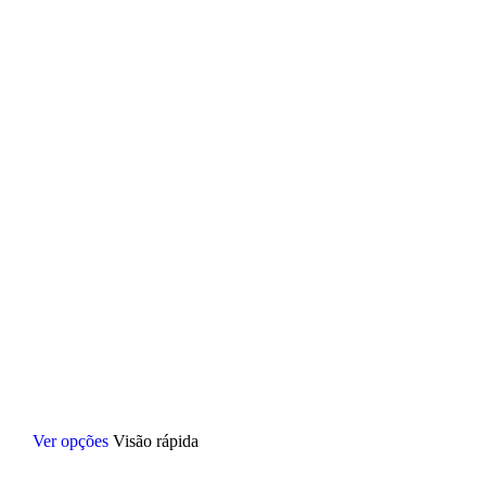
Este
Ver opções
Visão rápida
produto
tem
várias