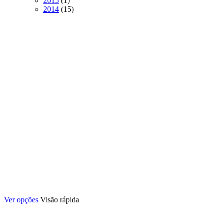
2015
1
produto
15
2014
15
produtos
Este
Ver opções
Visão rápida
produto
tem
várias