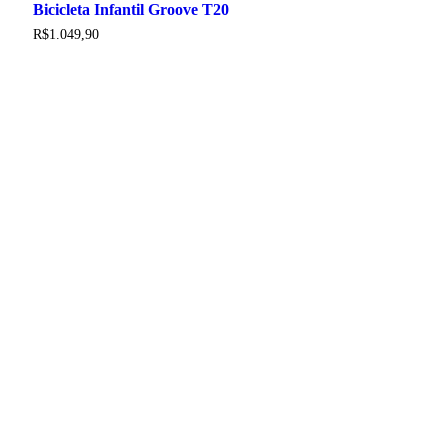
Bicicleta Infantil Groove T20
variantes.
As
R$
1.049,90
opções
podem
ser
escolhidas
na
página
do
produto