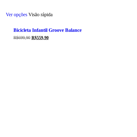
Este
Ver opções
Visão rápida
produto
tem
várias
Bicicleta Infantil Groove Balance
variantes.
As
O
O
R$
699,90
R$
559,90
opções
preço
preço
original
atual
podem
era:
é:
ser
R$699,90.
R$559,90.
escolhidas
na
página
do
produto