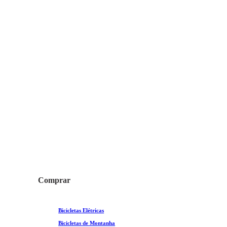
perto de você
Saiba mais
Comprar
Bicicletas Elétricas
Bicicletas de Montanha