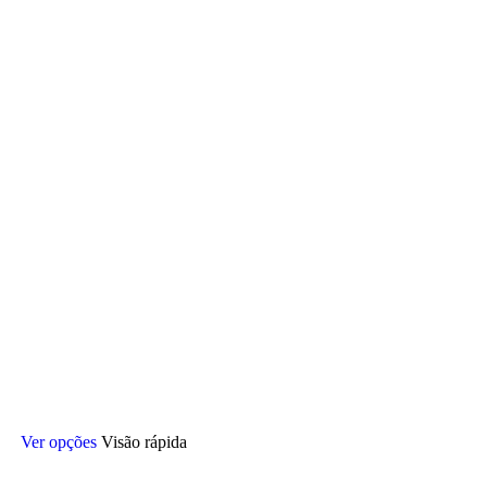
Este
Ver opções
Visão rápida
produto
tem
várias