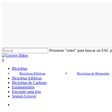
Skip
to
main
content
Pressione "enter" para buscar ou ESC pa
Close
Search
Buscar..
account
0
Menu
Bicicletas
Bicicletas Elétricas
Bicicletas de Montanha
Bicicletas Elétricas
Bicicletas de Carbono
Equipamentos
Encontre uma loja
Seguro Groove
Buscar..