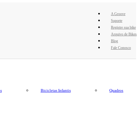
A Groove
Suporte
Registre sua bike
Arquivo de Bikes
Blog
Fale Conosco
as
Bicicletas Infantis
Quadros