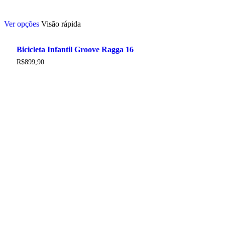
Este
Ver opções
Visão rápida
produto
tem
várias
Bicicleta Infantil Groove Ragga 16
variantes.
As
R$
899,90
opções
podem
ser
escolhidas
na
página
do
produto