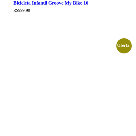
Bicicleta Infantil Groove My Bike 16
variantes.
As
R$
999,90
opções
podem
ser
escolhidas
na
página
Oferta!
do
produto