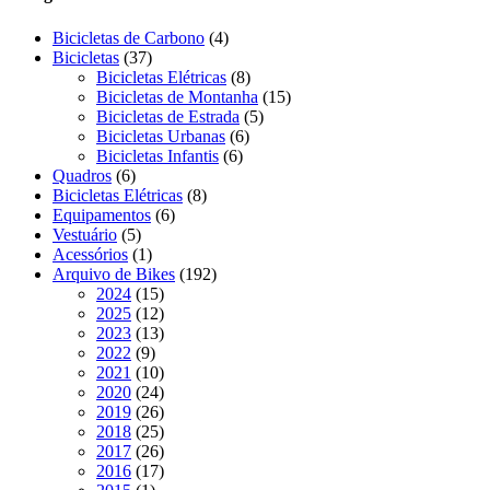
4
Bicicletas de Carbono
4
37
produtos
Bicicletas
37
produtos
8
Bicicletas Elétricas
8
produtos
15
Bicicletas de Montanha
15
5
produtos
Bicicletas de Estrada
5
6
produtos
Bicicletas Urbanas
6
6
produtos
Bicicletas Infantis
6
6
produtos
Quadros
6
produtos
8
Bicicletas Elétricas
8
6
produtos
Equipamentos
6
5
produtos
Vestuário
5
produtos
1
Acessórios
1
produto
192
Arquivo de Bikes
192
15
produtos
2024
15
produtos
12
2025
12
produtos
13
2023
13
9
produtos
2022
9
produtos
10
2021
10
produtos
24
2020
24
produtos
26
2019
26
produtos
25
2018
25
produtos
26
2017
26
produtos
17
2016
17
1
produtos