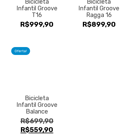
Bicicleta
Bicicleta
As
As
Infantil Groove
Infantil Groove
opções
opções
T16
Ragga 16
podem
podem
R$
999,90
R$
899,90
ser
ser
escolhidas
escolhidas
na
na
página
página
Oferta!
do
do
produto
produto
Este
produto
tem
várias
variantes.
Bicicleta
As
Infantil Groove
opções
Balance
podem
O
R$
699,90
ser
O
preço
R$
559,90
escolhidas
na