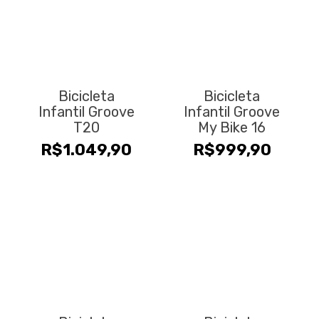
Este
Este
produto
produto
tem
tem
várias
várias
variantes.
variantes.
Bicicleta
Bicicleta
As
As
Infantil Groove
Infantil Groove
opções
opções
T20
My Bike 16
podem
podem
R$
1.049,90
R$
999,90
ser
ser
escolhidas
escolhidas
na
na
página
página
do
do
produto
produto
Este
Este
produto
produto
tem
tem
várias
várias
variantes.
variantes.