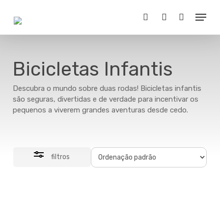
Skip
Menu
to
Close
Buscar..
account
main
Filter
content
Bicicletas Infantis
Descubra o mundo sobre duas rodas! Bicicletas infantis
são seguras, divertidas e de verdade para incentivar os
pequenos a viverem grandes aventuras desde cedo.
filtros