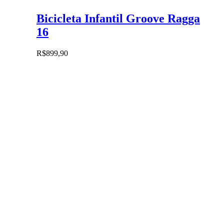
tem
várias
Bicicleta Infantil Groove Ragga
variantes.
As
16
opções
podem
R$
899,90
ser
escolhidas
na
página
do
produto