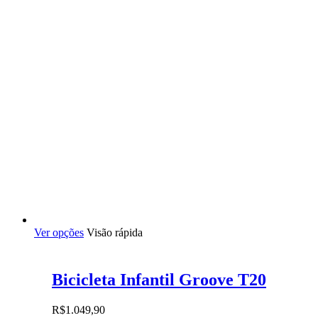
Este
Ver opções
Visão rápida
produto
tem
várias
Bicicleta Infantil Groove T20
variantes.
As
opções
R$
1.049,90