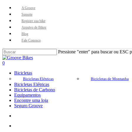
Skip
A Groove
to
Suporte
main
Registre sua bike
content
Arquivo de Bikes
Blog
Fale Conosco
Pressione "enter" para buscar ou ESC pa
Close
Search
Buscar..
account
0
Menu
Bicicletas
Bicicletas Elétricas
Bicicletas de Montanha
Bicicletas Elétricas
Bicicletas de Carbono
Equipamentos
Encontre uma loja
Seguro Groove
Buscar..
account