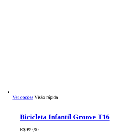
Este
Ver opções
Visão rápida
produto
tem
várias
Bicicleta Infantil Groove T16
variantes.
As
opções
R$
999,90