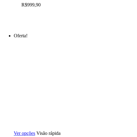
podem
R$
999,90
ser
escolhidas
na
página
do
produto
Oferta!
Este
Ver opções
Visão rápida