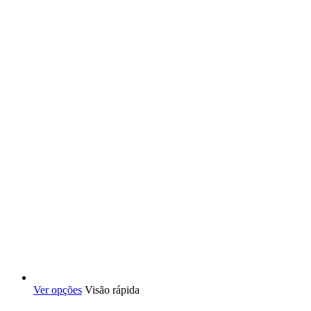
podem
ser
escolhidas
na
página
do
produto
Este
Ver opções
Visão rápida
produto