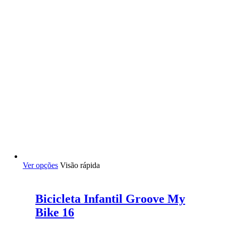
Este
Ver opções
Visão rápida
produto
tem
várias
Bicicleta Infantil Groove My
variantes.
As
Bike 16
opções