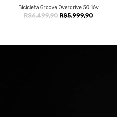
Bicicleta Groove Overdrive 50 16v
O
O
R$
6.499,90
R$
5.999,90
preço
preço
original
atual
era:
é:
R$6.499,90.
R$5.999