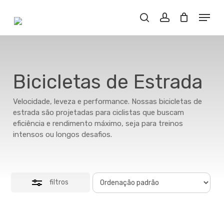
Skip
Menu
to
Close
Buscar..
account
main
Filters
content
Bicicletas de Estrada
Velocidade, leveza e performance. Nossas bicicletas de
estrada são projetadas para ciclistas que buscam
eficiência e rendimento máximo, seja para treinos
intensos ou longos desafios.
filtros