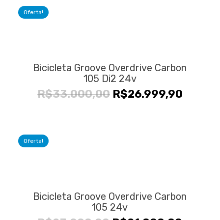
Oferta!
Bicicleta Groove Overdrive Carbon
105 Di2 24v
O
O
R$
33.000,00
R$
26.999,90
preço
preço
original
atual
era:
é:
Oferta!
R$33.000,00.
R$26.9
Bicicleta Groove Overdrive Carbon
105 24v