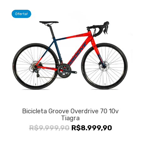
original
atual
era:
é:
Oferta!
R$23.000,00.
R$21.0
Bicicleta Groove Overdrive 70 10v
Tiagra
O
O
R$
9.999,90
R$
8.999,90
preço
preço