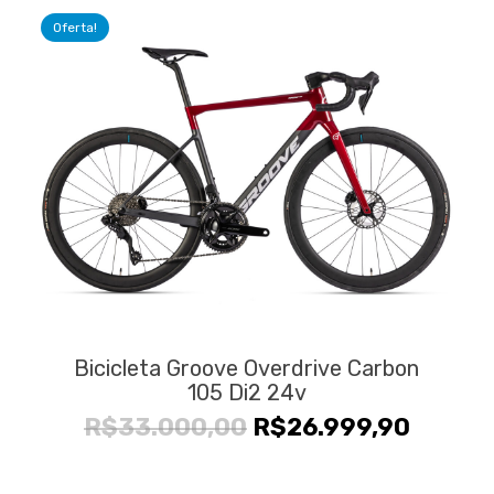
Oferta!
Bicicleta Groove Overdrive Carbon
105 Di2 24v
O
O
R$
33.000,00
R$
26.999,90
preço
preço
original
atual