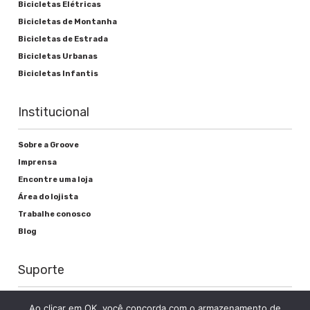
Bicicletas Elétricas
Bicicletas de Montanha
Bicicletas de Estrada
Bicicletas Urbanas
Bicicletas Infantis
Institucional
Sobre a Groove
Imprensa
Encontre uma loja
Área do lojista
Trabalhe conosco
Blog
Suporte
Registre sua bike
Ao clicar em OK, você concorda com o armazenamento de