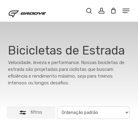
Skip
Menu
Menu
to
Close
Buscar..
account
main
Filters
content
Bicicletas de Estrada
Velocidade, leveza e performance. Nossas bicicletas de
estrada são projetadas para ciclistas que buscam
eficiência e rendimento máximo, seja para treinos
intensos ou longos desafios.
filtros