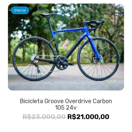
era:
é:
Oferta!
R$33.000,00.
R$26.9
Bicicleta Groove Overdrive Carbon
105 24v
O
O
R$
23.000,00
R$
21.000,00
preço
preço