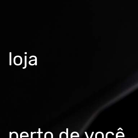
loja
perto de você