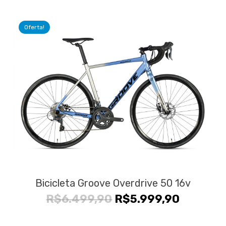
original
atual
era:
é:
Oferta!
R$9.999,90.
R$8.999
Bicicleta Groove Overdrive 50 16v
O
O
R$
6.499,90
R$
5.999,90
preço
preço