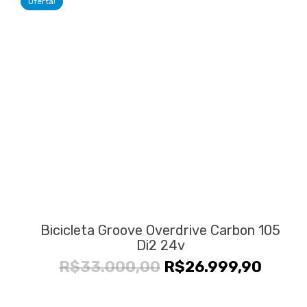
Oferta!
Bicicleta Groove Overdrive Carbon 105
Di2 24v
O
O
R$
33.000,00
R$
26.999,90
preço
preço
original
atual