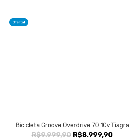
preço
preço
original
atual
era:
é:
Oferta!
R$23.000,00.
R$21.
Bicicleta Groove Overdrive 70 10v Tiagra
O
O
R$
9.999,90
R$
8.999,90