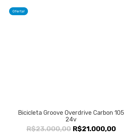
era:
é:
Oferta!
R$33.000,00.
R$26.
Bicicleta Groove Overdrive Carbon 105
24v
O
O
R$
23.000,00
R$
21.000,00