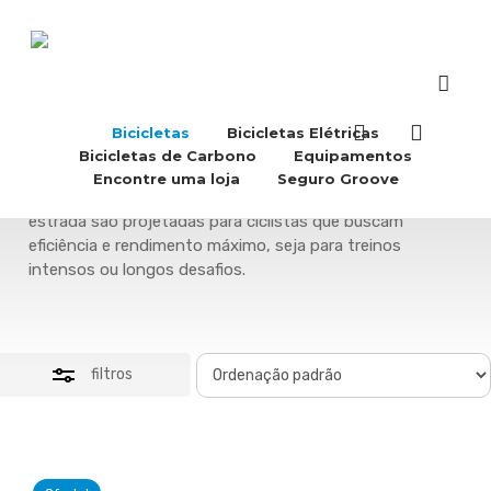
Skip
to
Close
main
Filters
content
acco
Buscar..
accou
Bicicletas
Bicicletas Elétricas
Bicicletas de Estrada
Bicicletas de Carbono
Equipamentos
Encontre uma loja
Seguro Groove
Velocidade, leveza e performance. Nossas bicicletas de
estrada são projetadas para ciclistas que buscam
eficiência e rendimento máximo, seja para treinos
intensos ou longos desafios.
filtros