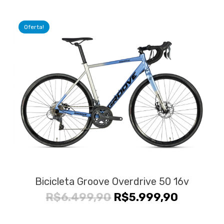
original
atual
era:
é:
Oferta!
R$9.999,90.
R$8.999
Bicicleta Groove Overdrive 50 16v
O
O
R$
6.499,90
R$
5.999,90
preço
preço