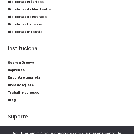
Bicicletas Elétricas
Bicicletas de Montanha
Bicicletas de Estrada
Bicicletas Urbanas
Bicicletas Infantis
Institucional
Sobre a Groove
Imprensa
Encontre uma loja
Área do lojista
Trabalhe conosco
Blog
Suporte
Registre sua bike
Ao clicar em OK, você concorda com o armazenamento de