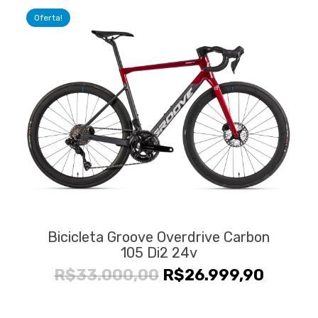
Oferta!
Bicicleta Groove Overdrive Carbon
105 Di2 24v
O
O
R$
33.000,00
R$
26.999,90
preço
preço
original
atual