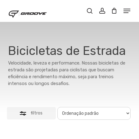
Skip
Menu
Menu
to
Close
Buscar..
account
main
Filters
content
Bicicletas de Estrada
Velocidade, leveza e performance. Nossas bicicletas de
estrada são projetadas para ciclistas que buscam
eficiência e rendimento máximo, seja para treinos
intensos ou longos desafios.
filtros