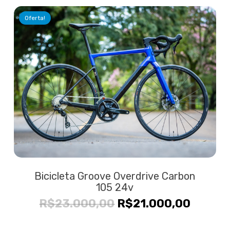
era:
é:
Oferta!
R$33.000,00.
R$26.9
Bicicleta Groove Overdrive Carbon
105 24v
O
O
R$
23.000,00
R$
21.000,00
preço
preço