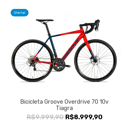
original
atual
era:
é:
Oferta!
R$23.000,00.
R$21.0
Bicicleta Groove Overdrive 70 10v
Tiagra
O
O
R$
9.999,90
R$
8.999,90
preço
preço