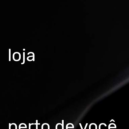
loja
perto de você