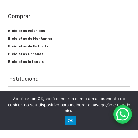
Comprar
Bicicletas Elétricas
Bicicletas de Montanha
Bicicletas de Estrada
Bicicletas Urbanas
Bicicletas Infantis
Institucional
Sobre a Groove
Ao clicar em OK, você concorda com o armazenamento de
Imprensa
cookies no seu dispositivo para melhorar a navegação e uso do
Encontre uma loja
site.
Área do lojista
OK
Trabalhe conosco
Blog