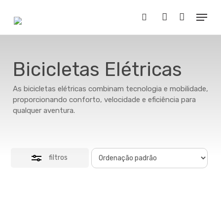
Skip
Menu
to
Close
Buscar..
account
main
Filters
content
Bicicletas Elétricas
As bicicletas elétricas combinam tecnologia e mobilidade,
proporcionando conforto, velocidade e eficiência para
qualquer aventura.
filtros