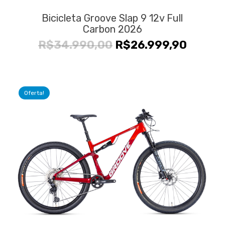
Bicicleta Groove Slap 9 12v Full
Carbon 2026
O
O
R$
34.990,00
R$
26.999,90
preço
preço
original
atual
era:
é:
Oferta!
R$34.990,00.
R$26.9