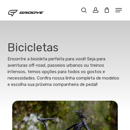
Skip
Menu
Menu
to
Close
Buscar..
account
main
Filters
content
Bicicletas
Encontre a bicicleta perfeita para você! Seja para
aventuras off-road, passeios urbanos ou treinos
intensos, temos opções para todos os gostos e
necessidades. Confira nossa linha completa de modelos
e escolha sua próxima companheira de pedal!