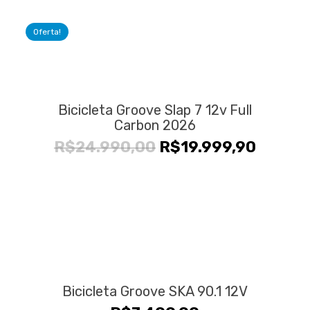
original
atual
era:
é:
Oferta!
R$34.990,00.
R$26.9
Bicicleta Groove Slap 7 12v Full
Carbon 2026
O
O
R$
24.990,00
R$
19.999,90
preço
preço
original
atual
era:
é:
R$24.990,00.
R$19.9
Bicicleta Groove SKA 90.1 12V