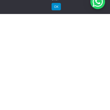
OK
Saiba mais
Comprar
Bicicletas Elétricas
Bicicletas de Montanha
Bicicletas de Estrada
Bicicletas Urbanas
Bicicletas Infantis