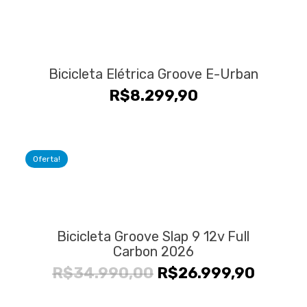
Bicicleta Elétrica Groove E-Urban
R$
8.299,90
Oferta!
Bicicleta Groove Slap 9 12v Full
Carbon 2026
O
O
R$
34.990,00
R$
26.999,90
preço
preço