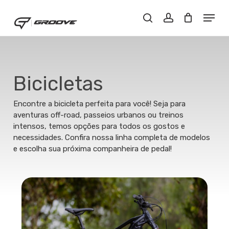
Skip
Menu
Menu
to
Close
Buscar..
account
main
Filters
content
Bicicletas
Encontre a bicicleta perfeita para você! Seja para
aventuras off-road, passeios urbanos ou treinos
intensos, temos opções para todos os gostos e
necessidades. Confira nossa linha completa de modelos
e escolha sua próxima companheira de pedal!