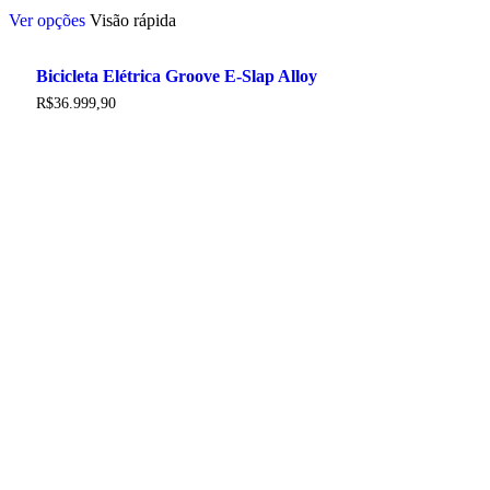
Este
Ver opções
Visão rápida
produto
tem
várias
Bicicleta Elétrica Groove E-Slap Alloy
variantes.
As
R$
36.999,90
opções
podem
ser
escolhidas
na
página
do
produto