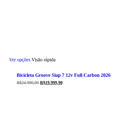
Este
Ver opções
Visão rápida
produto
tem
várias
Bicicleta Groove Slap 7 12v Full Carbon 2026
variantes.
As
O
O
R$
24.990,00
R$
19.999,90
opções
preço
preço
original
atual
podem
era:
é:
ser
R$24.990,00.
R$19.999,90.
escolhidas
na
página
do
produto