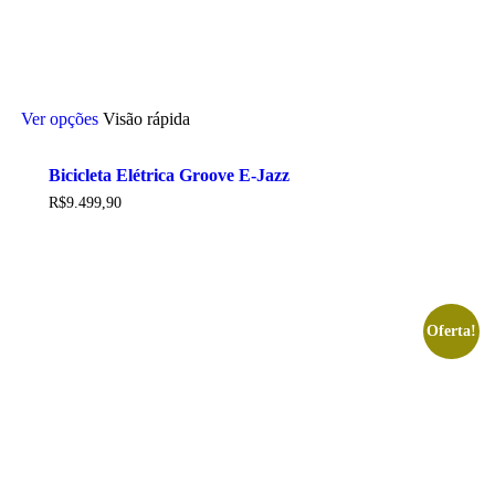
Este
Ver opções
Visão rápida
produto
tem
várias
Bicicleta Elétrica Groove E-Jazz
variantes.
As
R$
9.499,90
opções
podem
ser
escolhidas
na
página
Oferta!
do
produto