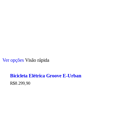
Este
Ver opções
Visão rápida
produto
tem
várias
Bicicleta Elétrica Groove E-Urban
variantes.
As
R$
8.299,90
opções
podem
ser
escolhidas
na
página
do
produto