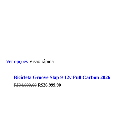
Este
Ver opções
Visão rápida
produto
tem
várias
Bicicleta Groove Slap 9 12v Full Carbon 2026
variantes.
As
O
O
R$
34.990,00
R$
26.999,90
opções
preço
preço
original
atual
podem
era:
é:
ser
R$34.990,00.
R$26.999,90.
escolhidas
na
página
do
produto