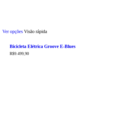
Este
Ver opções
Visão rápida
produto
tem
várias
Bicicleta Elétrica Groove E-Blues
variantes.
As
R$
9.499,90
opções
podem
ser
escolhidas
na
página
do
produto