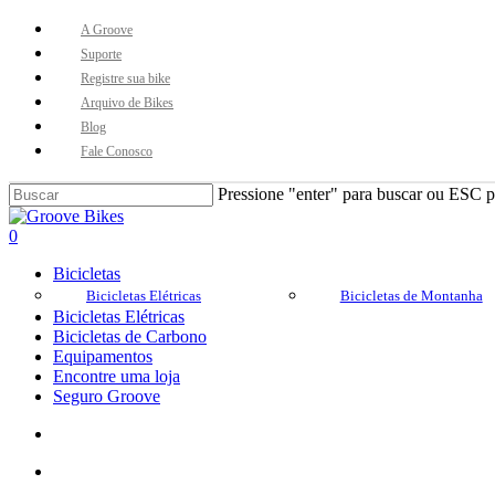
Skip
A Groove
to
Suporte
main
Registre sua bike
content
Arquivo de Bikes
Blog
Fale Conosco
Pressione "enter" para buscar ou ESC pa
Close
Search
Buscar..
account
0
Menu
Bicicletas
Bicicletas Elétricas
Bicicletas de Montanha
Bicicletas Elétricas
Bicicletas de Carbono
Equipamentos
Encontre uma loja
Seguro Groove
Buscar..
account