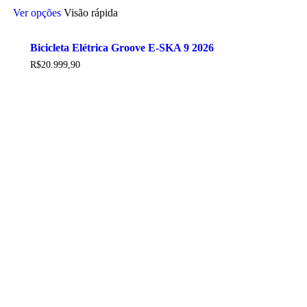
Este
Ver opções
Visão rápida
produto
tem
várias
Bicicleta Elétrica Groove E-SKA 9 2026
variantes.
As
R$
20.999,90
opções
podem
ser
escolhidas
na
página
do
produto