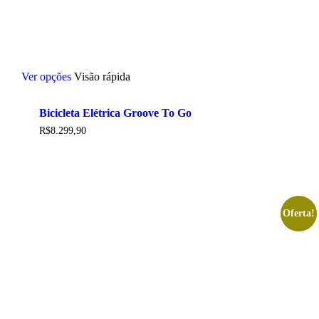
Este
Ver opções
Visão rápida
produto
tem
várias
Bicicleta Elétrica Groove To Go
variantes.
As
R$
8.299,90
opções
podem
ser
escolhidas
na
página
Oferta!
do
produto