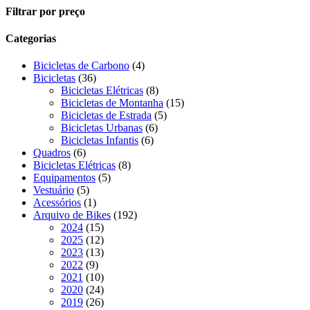
Close
Filtrar por preço
Filters
Categorias
4
Bicicletas de Carbono
4
36
produtos
Bicicletas
36
produtos
8
Bicicletas Elétricas
8
produtos
15
Bicicletas de Montanha
15
5
produtos
Bicicletas de Estrada
5
6
produtos
Bicicletas Urbanas
6
6
produtos
Bicicletas Infantis
6
6
produtos
Quadros
6
produtos
8
Bicicletas Elétricas
8
5
produtos
Equipamentos
5
5
produtos
Vestuário
5
produtos
1
Acessórios
1
produto
192
Arquivo de Bikes
192
15
produtos
2024
15
produtos
12
2025
12
produtos
13
2023
13
9
produtos
2022
9
produtos
10
2021
10
produtos
24
2020
24
produtos
26
2019
26