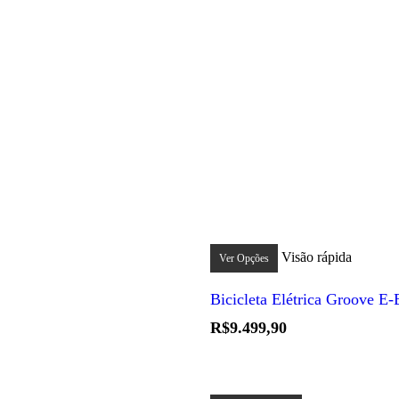
Este
produto
Visão rápida
Ver Opções
tem
várias
Bicicleta Elétrica Groove E-
variantes.
As
R$
9.499,90
opções
podem
ser
escolhidas