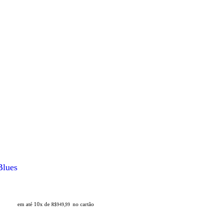
Blues
em até 10x de
no cartão
R$
949,99