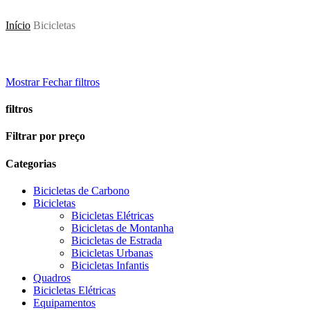
Início
Bicicletas
Mostrar
Fechar
filtros
filtros
Close
Filtrar por preço
Filters
Categorias
Bicicletas de Carbono
Bicicletas
Bicicletas Elétricas
Bicicletas de Montanha
Bicicletas de Estrada
Bicicletas Urbanas
Bicicletas Infantis
Quadros
Bicicletas Elétricas
Equipamentos