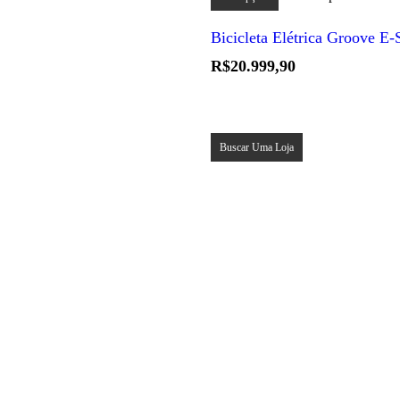
tem
várias
Bicicleta Elétrica Groove E
variantes.
As
R$
20.999,90
opções
podem
ser
escolhidas
na
Buscar Uma Loja
página
do
produto