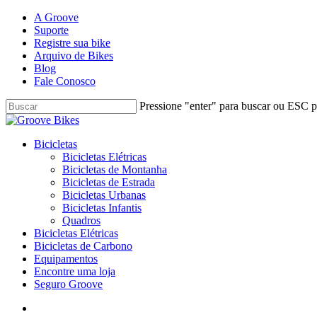
Skip
A Groove
to
Suporte
main
Registre sua bike
content
Arquivo de Bikes
Blog
Fale Conosco
Pressione "enter" para buscar ou ESC pa
Close
Search
Buscar..
account
Menu
Bicicletas
Bicicletas Elétricas
Bicicletas de Montanha
Bicicletas de Estrada
Bicicletas Urbanas
Bicicletas Infantis
Quadros
Bicicletas Elétricas
Bicicletas de Carbono
Equipamentos
Encontre uma loja
Seguro Groove
Buscar..