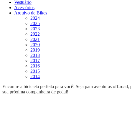
Vestuário
Acessórios
Arquivo de Bikes
2024
2025
2023
2022
2021
2020
2019
2018
2017
2016
2015
2014
Encontre a bicicleta perfeita para você! Seja para aventuras off-road
sua próxima companheira de pedal!