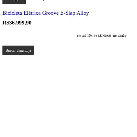
tem
várias
Bicicleta Elétrica Groove E-Slap Alloy
variantes.
As
R$
36.999,90
opções
podem
em até 10x de
no cartão
ser
R$
3.699,99
escolhidas
na
Buscar Uma Loja
página
do
produto