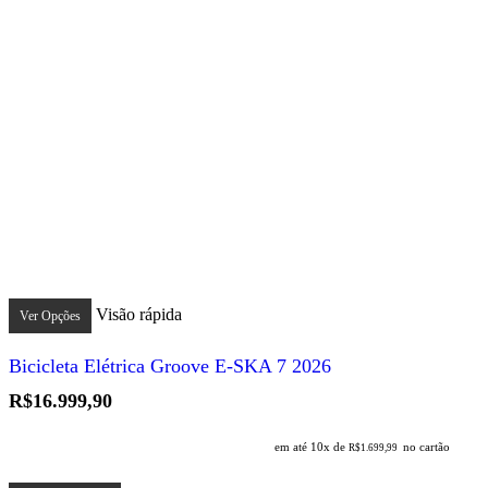
Este
produto
Visão rápida
Ver Opções
tem
várias
Bicicleta Elétrica Groove E-SKA 7 2026
variantes.
As
R$
16.999,90
opções
podem
em até 10x de
no cartão
ser
R$
1.699,99
escolhidas