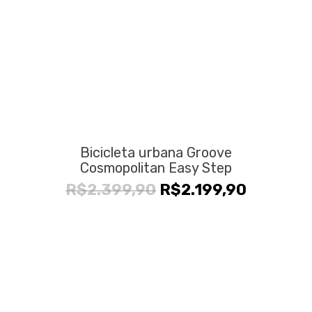
Bicicleta urbana Groove
Cosmopolitan Easy Step
O
O
R$
2.399,90
R$
2.199,90
preço
preço
original
atual
era:
é:
R$2.399,90.
R$2.199