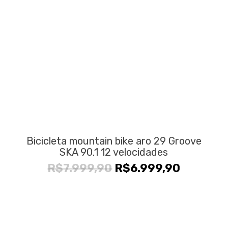
Bicicleta mountain bike aro 29 Groove
SKA 90.1 12 velocidades
O
O
R$
7.999,90
R$
6.999,90
preço
preço
original
atual
era:
é:
R$7.999,90.
R$6.999