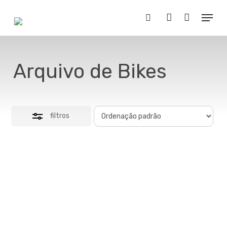
Skip
Menu
to
Close
Buscar..
account
main
Filters
content
Arquivo de Bikes
filtros