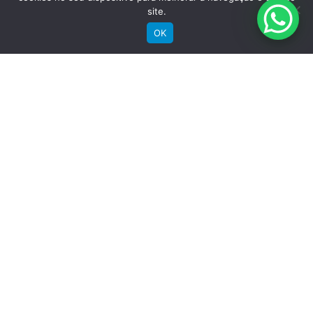
site.
OK
Comprar
Bicicletas Elétricas
Bicicletas de Montanha
Bicicletas de Estrada
Bicicletas Urbanas
Bicicletas Infantis
Institucional
Sobre a Groove
Imprensa
Encontre uma loja