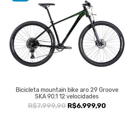
Bicicleta mountain bike aro 29 Groove
SKA 90.1 12 velocidades
O
O
R$
7.999,90
R$
6.999,90
preço
preço
original
atual
era:
é: