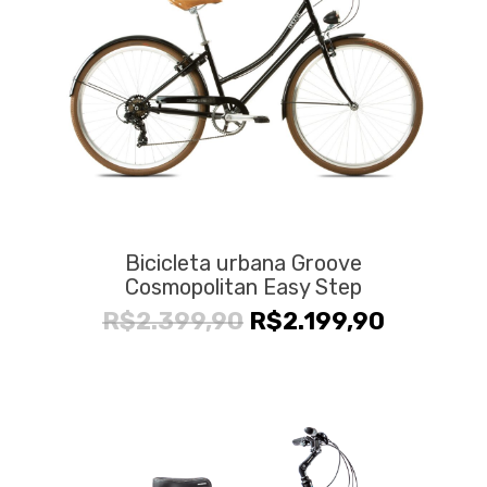
Bicicleta urbana Groove
Cosmopolitan Easy Step
O
O
R$
2.399,90
R$
2.199,90
preço
preço
original
atual
era:
é:
R$2.399,90.
R$2.199