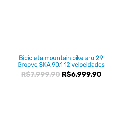
Bicicleta mountain bike aro 29
Groove SKA 90.1 12 velocidades
O
O
R$
7.999,90
R$
6.999,90
preço
preço
original
atual
era:
é:
R$7.999,90.
R$6.999,9