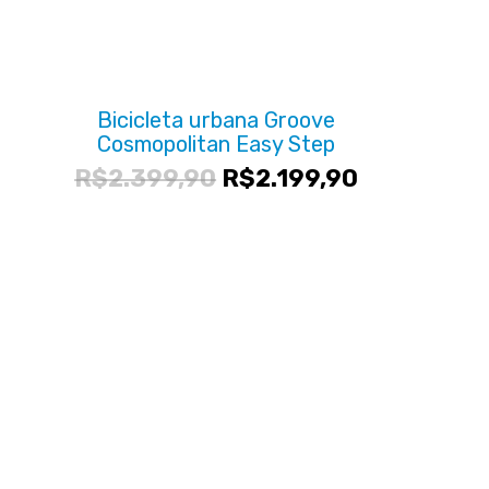
Bicicleta urbana Groove
Cosmopolitan Easy Step
O
O
R$
2.399,90
R$
2.199,90
preço
preço
original
atual
era:
é:
R$2.399,90.
R$2.199,90