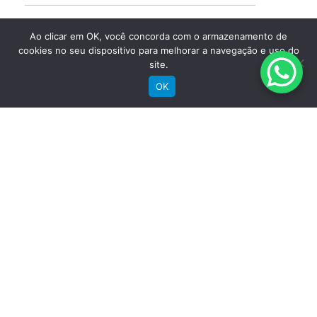
Sobre a Groove
Ao clicar em OK, você concorda com o armazenamento de
Imprensa
cookies no seu dispositivo para melhorar a navegação e uso do
Encontre uma loja
site.
Área do lojista
OK
Trabalhe conosco
Blog
Suporte
Registre sua bike
Garantia
Downloads
Privacidade
Termos e condições
Fale Conosco