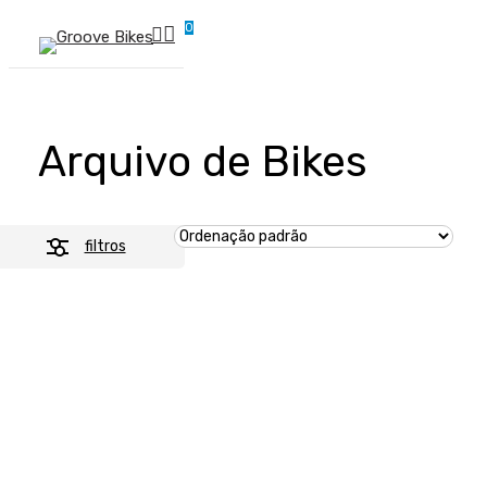
Skip
0
Buscar..
to
account
Menu
main
content
Arquivo de Bikes
filtros