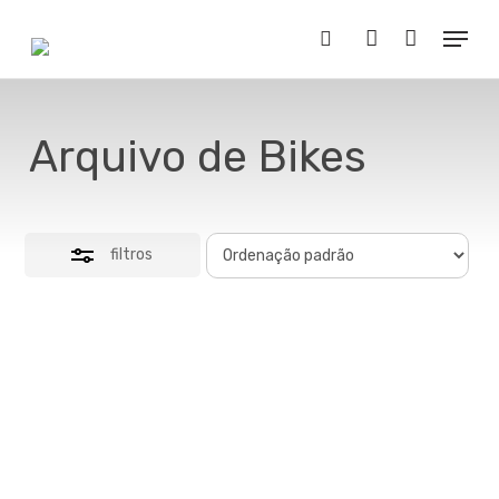
Skip
Menu
to
Close
Buscar..
account
main
Filters
content
Arquivo de Bikes
filtros