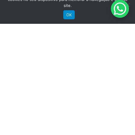
site.
Bicicletas Urbanas
Bicicletas Infantis
OK
Institucional
Sobre a Groove
Imprensa
Encontre uma loja
Área do lojista
Trabalhe conosco
Blog
Suporte
Registre sua bike
Garantia
Downloads
Privacidade