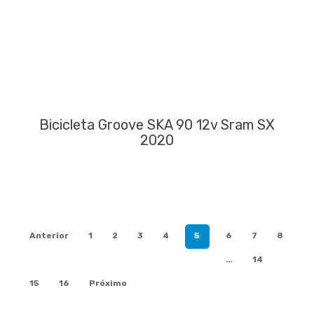
Bicicleta Groove SKA 90 12v Sram SX
2020
Anterior
1
2
3
4
5
6
7
8
…
14
15
16
Próximo