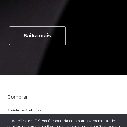
Saiba mais
Comprar
Bicicletas Elétricas
Bicicletas de Montanha
Ao clicar em OK, você concorda com o armazenamento de
Bicicletas de Estrada
cookies no seu dispositivo para melhorar a navegação e uso do