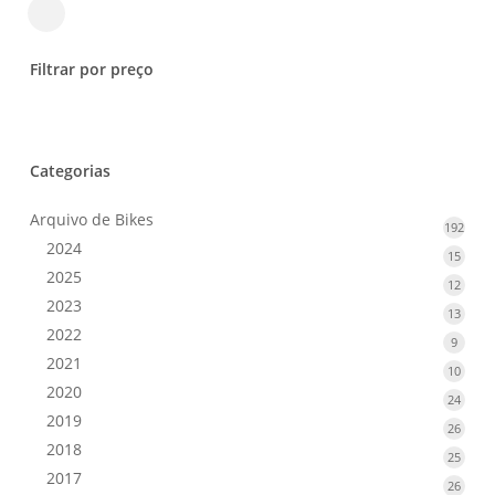
Close
Filters
Filtrar por preço
Categorias
Arquivo de Bikes
192
192
2024
prod
15
15
2025
produ
12
12
2023
produ
13
13
2022
produ
9
9
2021
produ
10
10
2020
produ
24
24
2019
produ
26
26
2018
produ
25
25
2017
produ
26
26