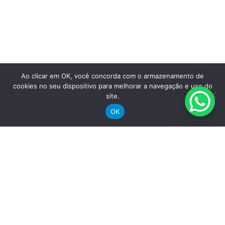
Ao clicar em OK, você concorda com o armazenamento de
Saiba mais
cookies no seu dispositivo para melhorar a navegação e uso do
site.
OK
omprar
icletas Elétricas