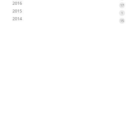
2016
produ
17
17
2015
produ
1
1
2014
produ
15
15
produ