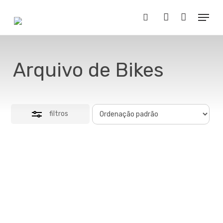
Skip
Menu
to
Close
Buscar..
account
main
Filters
content
Arquivo de Bikes
filtros