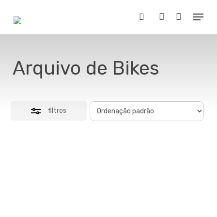
Skip
Menu
to
Close
Buscar..
account
main
Filters
content
Arquivo de Bikes
filtros