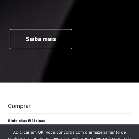
Saiba mais
Comprar
Bicicletas Elétricas
Bicicletas de Montanha
Ao clicar em OK, você concorda com o armazenamento de
Bicicletas de Estrada
cookies no seu dispositivo para melhorar a navegação e uso do