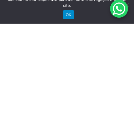
site.
Bicicletas Urbanas
Bicicletas Infantis
OK
Institucional
Sobre a Groove
Imprensa
Encontre uma loja
Área do lojista
Trabalhe conosco
Blog
Suporte
Registre sua bike
Garantia
Downloads
Privacidade