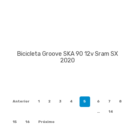
Bicicleta Groove SKA 90 12v Sram SX
2020
Anterior
1
2
3
4
5
6
7
8
…
14
15
16
Próximo