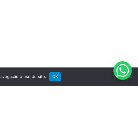
Registre sua bike
Garantia
Downloads
Privacidade
Termos e condições
Fale Conosco
avegação e uso do site.
OK
SIGA A GROOVE NAS REDES
Instagram
Instagram
Instagram
Instagram