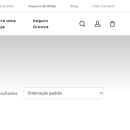
Menu
 sua bike
Arquivo de Bikes
Blog
Fale Conosco
tre uma
Seguro
Buscar..
account
oja
Groove
esultados