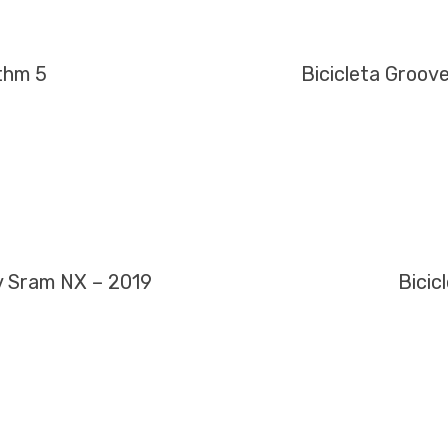
thm 5
Bicicleta Groo
v Sram NX – 2019
Bicic