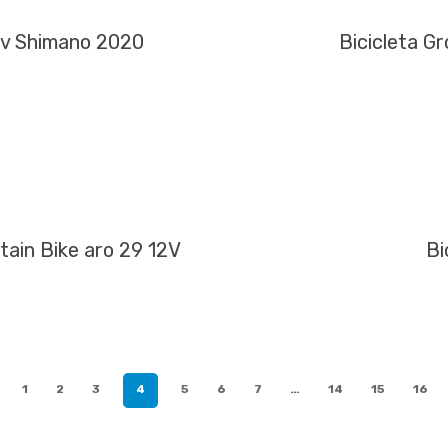
2v Shimano 2020
Bicicleta G
ain Bike aro 29 12V
Bi
1
2
3
4
5
6
7
…
14
15
16