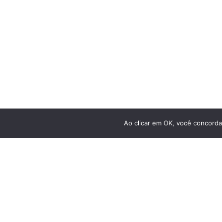
Bicicletas Elétricas
Bicicletas de Montanha
Bicicletas de Estrada
Bicicletas Urbanas
Bicicletas Infantis
Ao clicar em OK, você concorda
RECEBA NOSSAS NOVIDADES POR E-MAIL