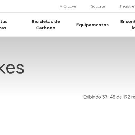
A Groove
Suporte
Registre
etas
Bicicletas de
Encon
Equipamentos
cas
Carbono
l
kes
Exibindo 37–48 de 192 r