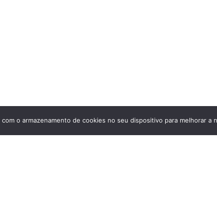
Sobre a Groove
Imprensa
Encontre uma loja
Área do lojista
Trabalhe conosco
Blog
 com o armazenamento de cookies no seu dispositivo para melhorar a n