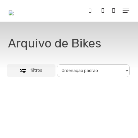
Skip
Menu
to
Close
Buscar..
account
main
Filters
content
Arquivo de Bikes
filtros