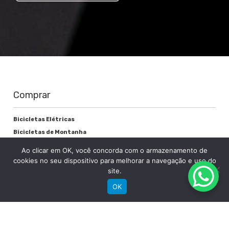
Comprar
Bicicletas Elétricas
Bicicletas de Montanha
Bicicletas de Estrada
Ao clicar em OK, você concorda com o armazenamento de
Bicicletas Urbanas
cookies no seu dispositivo para melhorar a navegação e uso do
site.
Bicicletas Infantis
OK
Institucional
Sobre a Groove