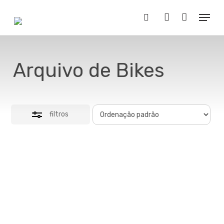
Skip
Menu
to
Close
Buscar..
account
main
Filters
content
Arquivo de Bikes
filtros